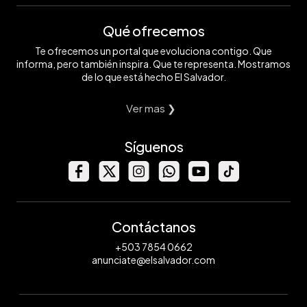
Qué ofrecemos
Te ofrecemos un portal que evoluciona contigo. Que
informa, pero también inspira. Que te representa. Mostramos
de lo que está hecho El Salvador.
Ver mas ❯
Síguenos
Contáctanos
+503 7854 0662
anunciate@elsalvador.com