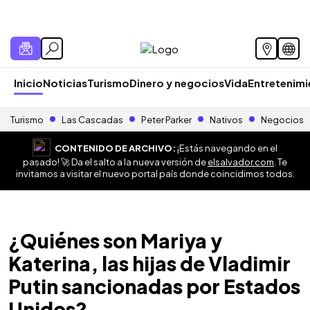
Inicio
Noticias
Turismo
Dinero y negocios
Vida
Entretenim
Turismo
Las Cascadas
Peter Parker
Nativos
Negocios
CONTENIDO DE ARCHIVO:
¡Estás navegando en el
pasado! 🚀 Da el salto a la nueva versión de
elsalvador.com
. Te
invitamos a visitar el nuevo portal país donde coincidimos todos.
¿Quiénes son Mariya y
Katerina, las hijas de Vladimir
Putin sancionadas por Estados
Unidos?