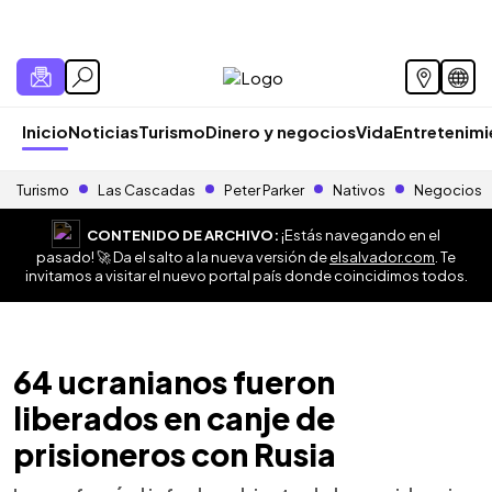
Inicio
Noticias
Turismo
Dinero y negocios
Vida
Entretenim
Turismo
Las Cascadas
Peter Parker
Nativos
Negocios
CONTENIDO DE ARCHIVO:
¡Estás navegando en el
pasado! 🚀 Da el salto a la nueva versión de
elsalvador.com
. Te
invitamos a visitar el nuevo portal país donde coincidimos todos.
64 ucranianos fueron
liberados en canje de
prisioneros con Rusia