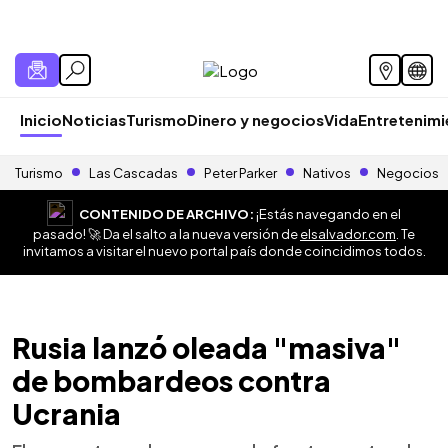
Inicio
Noticias
Turismo
Dinero y negocios
Vida
Entretenim
Turismo
Las Cascadas
Peter Parker
Nativos
Negocios
CONTENIDO DE ARCHIVO:
¡Estás navegando en el
pasado! 🚀 Da el salto a la nueva versión de
elsalvador.com
. Te
invitamos a visitar el nuevo portal país donde coincidimos todos.
Rusia lanzó oleada "masiva"
de bombardeos contra
Ucrania