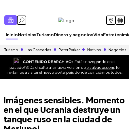
Inicio
Noticias
Turismo
Dinero y negocios
Vida
Entretenim
Turismo
Las Cascadas
Peter Parker
Nativos
Negocios
CONTENIDO DE ARCHIVO:
¡Estás navegando en el
pasado! 🚀 Da el salto a la nueva versión de
elsalvador.com
. Te
invitamos a visitar el nuevo portal país donde coincidimos todos.
Imágenes sensibles. Momento
en el que Ucrania destruye un
tanque ruso en la ciudad de
Mariupol