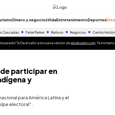
urismo
Dinero y negocios
Vida
Entretenimiento
Deportes
Ento
s Cascadas
Peter Parker
Nativos
Negocios
Centro Histór
 pasado! 🚀 Da el salto a la nueva versión de
elsalvador.com
. Te invitam
de participar en
indígena y
nacional para América Latina y el
olpe electoral”.