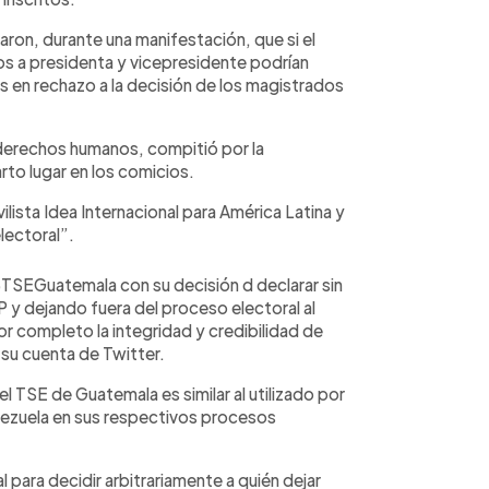
ron, durante una manifestación, que si el
os a presidenta y vicepresidente podrían
nes en rechazo a la decisión de los magistrados
derechos humanos, compitió por la
rto lugar en los comicios.
ilista Idea Internacional para América Latina y
lectoral”.
TSEGuatemala con su decisión d declarar sin
P y dejando fuera del proceso electoral al
r completo la integridad y credibilidad de
 su cuenta de Twitter.
TSE de Guatemala es similar al utilizado por
nezuela en sus respectivos procesos
l para decidir arbitrariamente a quién dejar