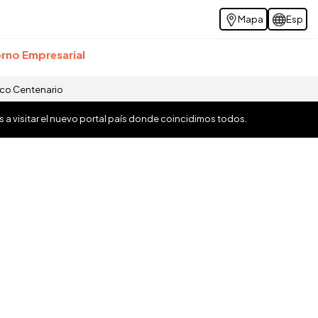
Mapa
Esp
rno Empresarial
ico Centenario
os a visitar el nuevo portal país donde coincidimos todos.