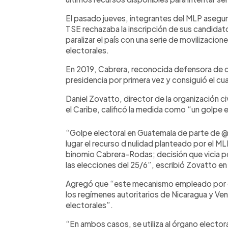
El pasado jueves, integrantes del MLP asegura
TSE rechazaba la inscripción de sus candidat
paralizar el país con una serie de movilizacio
electorales.
En 2019, Cabrera, reconocida defensora de 
presidencia por primera vez y consiguió el cua
Daniel Zovatto, director de la organización civ
el Caribe, calificó la medida como “un golpe e
“Golpe electoral en Guatemala de parte de @
lugar el recurso d nulidad planteado por el ML
binomio Cabrera-Rodas; decisión que vicia po
las elecciones del 25/6”, escribió Zovatto en
Agregó que “este mecanismo empleado por el 
los regímenes autoritarios de Nicaragua y Ve
electorales”.
“En ambos casos, se utiliza al órgano electora