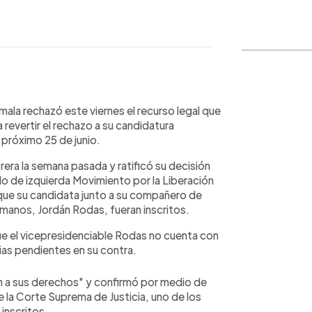
WhatsApp
Copiar link
ala rechazó este viernes el recurso legal que
 revertir el rechazo a su candidatura
 próximo 25 de junio.
era la semana pasada y ratificó su decisión
do de izquierda Movimiento por la Liberación
que su candidata junto a su compañero de
manos, Jordán Rodas, fueran inscritos.
que el vicepresidenciable Rodas no cuenta con
cias pendientes en su contra.
ón a sus derechos" y confirmó por medio de
e la Corte Suprema de Justicia, uno de los
 inscritos.