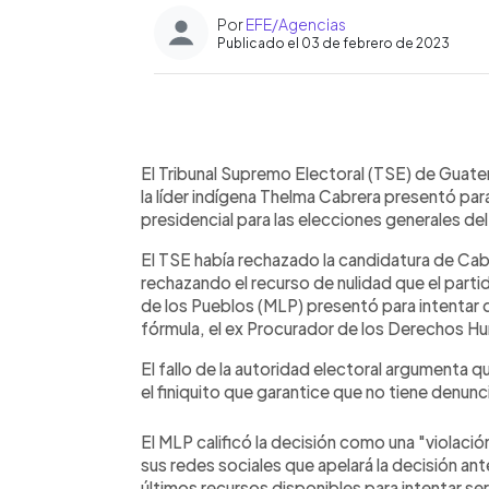
Por
EFE/Agencias
Publicado el 03 de febrero de 2023
0:00
Facebook
Twitter
►
Escuchar artículo
El Tribunal Supremo Electoral (TSE) de Guatem
la líder indígena Thelma Cabrera presentó para
presidencial para las elecciones generales del
El TSE había rechazado la candidatura de Cabr
rechazando el recurso de nulidad que el parti
de los Pueblos (MLP) presentó para intentar 
fórmula, el ex Procurador de los Derechos Hu
El fallo de la autoridad electoral argumenta 
el finiquito que garantice que no tiene denun
El MLP calificó la decisión como una "violaci
sus redes sociales que apelará la decisión ant
últimos recursos disponibles para intentar ser