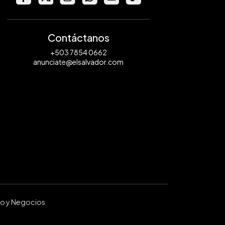
Contáctanos
+503 7854 0662
anunciate@elsalvador.com
ro y Negocios