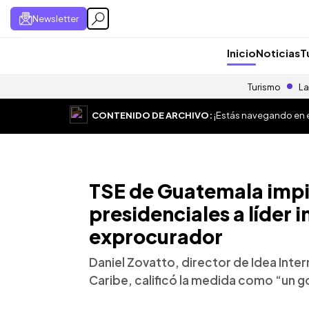
Newsletter
Inicio
Noticias
T
Turismo
La
CONTENIDO DE ARCHIVO:
¡Estás navegando en el
TSE de Guatemala impi
presidenciales a líder 
exprocurador
Daniel Zovatto, director de Idea Inter
Caribe, calificó la medida como “un g