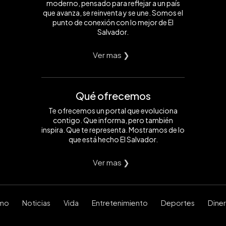
moderno, pensado para reflejar a un país
que avanza, se reinventa y se une. Somos el
punto de conexión con lo mejor de El
Salvador.
Ver mas ❯
Qué ofrecemos
Te ofrecemos un portal que evoluciona
contigo. Que informa, pero también
inspira. Que te representa. Mostramos de lo
que está hecho El Salvador.
Ver mas ❯
smo
Noticias
Vida
Entretenimiento
Deportes
Dine