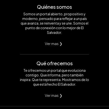
Quiénes somos
Somos un portal abierto, propositivo y
moderno, pensado para reflejar a un país
que avanza, se reinventa y se une. Somos el
punto de conexión con lo mejor de El
Salvador.
Ver mas ❯
Qué ofrecemos
Te ofrecemos un portal que evoluciona
contigo. Que informa, pero también
inspira. Que te representa. Mostramos de lo
que está hecho El Salvador.
Ver mas ❯