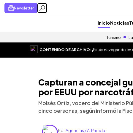
Newsletter
Inicio
Noticias
T
Turismo
La
CONTENIDO DE ARCHIVO:
¡Estás navegando en el
Capturan a concejal g
por EEUU por narcotrá
Moisés Ortiz, vocero del Ministerio Pú
cinco personas, según informó la Fisc
Por
Agencias / A. Parada