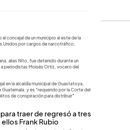
WhatsApp
Copiar link
al concejal de un municipio al este de la
s Unidos por cargos de narcotráfico,
ana, alias Nito, fue detenido durante un
 a periodistas Moisés Ortiz, vocero del
al en la alcaldía municipal de Guastatoya,
e Guatemala, y es "requerido por la Corte del
litos de conspiración para distribuir"
 para traer de regresó a tres
 ellos Frank Rubio