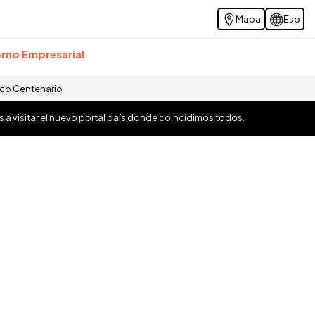
Mapa
Esp
rno Empresarial
ico Centenario
os a visitar el nuevo portal país donde coincidimos todos.