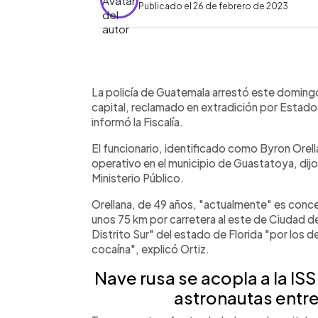
Publicado el 26 de febrero de 2023
0:00
Facebook
Twitter
►
Escuchar artículo
La policía de Guatemala arrestó este domingo 
capital, reclamado en extradición por Estado
informó la Fiscalía.
El funcionario, identificado como Byron Orell
operativo en el municipio de Guastatoya, dijo
Ministerio Público.
Orellana, de 49 años, "actualmente" es concej
unos 75 km por carretera al este de Ciudad d
Distrito Sur" del estado de Florida "por los de
cocaína", explicó Ortiz.
Nave rusa se acopla a la ISS
astronautas entre