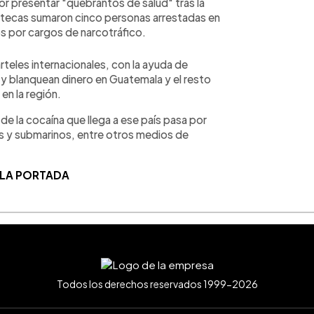
por presentar "quebrantos de salud" tras la
ltecas sumaron cinco personas arrestadas en
os por cargos de narcotráfico.
teles internacionales, con la ayuda de
 y blanquean dinero en Guatemala y el resto
en la región.
e la cocaína que llega a ese país pasa por
s y submarinos, entre otros medios de
 LA PORTADA
Todos los derechos reservados 1999-2026