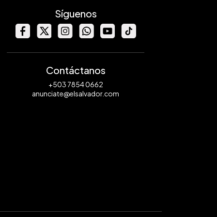
Síguenos
Contáctanos
+503 7854 0662
anunciate@elsalvador.com