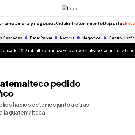
urismo
Dinero y negocios
Vida
Entretenimiento
Deportes
Ento
s Cascadas
Peter Parker
Nativos
Negocios
Centro Histór
 pasado! 🚀 Da el salto a la nueva versión de
elsalvador.com
. Te invitam
uatemalteco pedido
fico
blico ha sido detenido junto a otras
alía guatemalteca.