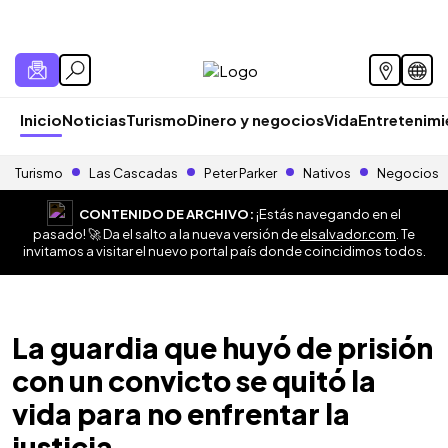
Inicio
Noticias
Turismo
Dinero y negocios
Vida
Entretenim
Turismo
Las Cascadas
Peter Parker
Nativos
Negocios
CONTENIDO DE ARCHIVO:
¡Estás navegando en el
pasado! 🚀 Da el salto a la nueva versión de
elsalvador.com
. Te
invitamos a visitar el nuevo portal país donde coincidimos todos.
La guardia que huyó de prisión
con un convicto se quitó la
vida para no enfrentar la
justicia