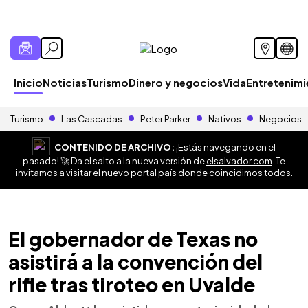
Inicio
Noticias
Turismo
Dinero y negocios
Vida
Entretenim
Turismo
Las Cascadas
Peter Parker
Nativos
Negocios
CONTENIDO DE ARCHIVO:
¡Estás navegando en el
pasado! 🚀 Da el salto a la nueva versión de
elsalvador.com
. Te
invitamos a visitar el nuevo portal país donde coincidimos todos.
El gobernador de Texas no
asistirá a la convención del
rifle tras tiroteo en Uvalde