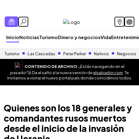
Inicio
Noticias
Turismo
Dinero y negocios
Vida
Entretenim
Turismo
Las Cascadas
Peter Parker
Nativos
Negocios
CONTENIDO DE ARCHIVO:
¡Estás navegando en el
pasado! 🚀 Da el salto a la nueva versión de
elsalvador.com
. Te
invitamos a visitar el nuevo portal país donde coincidimos todos.
Quienes son los 18 generales y
comandantes rusos muertos
desde el inicio de la invasión
de Ucrania