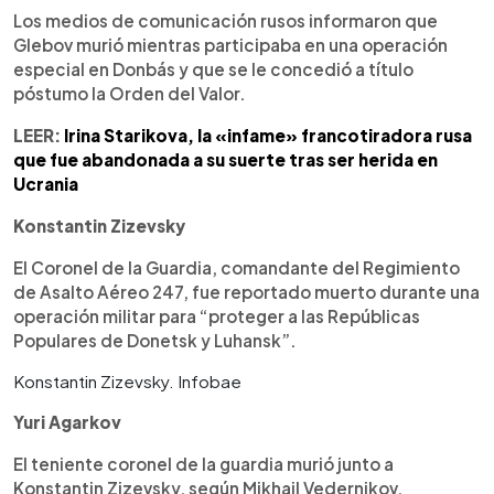
Los medios de comunicación rusos informaron que
Glebov murió mientras participaba en una operación
especial en Donbás y que se le concedió a título
póstumo la Orden del Valor.
LEER:
Irina Starikova, la «infame» francotiradora rusa
que fue abandonada a su suerte tras ser herida en
Ucrania
Konstantin Zizevsky
El Coronel de la Guardia, comandante del Regimiento
de Asalto Aéreo 247, fue reportado muerto durante una
operación militar para “proteger a las Repúblicas
Populares de Donetsk y Luhansk”.
Konstantin Zizevsky. Infobae
Yuri Agarkov
El teniente coronel de la guardia murió junto a
Konstantin Zizevsky, según Mikhail Vedernikov.