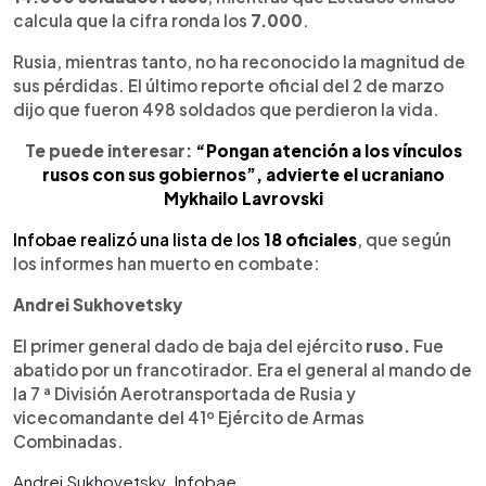
calcula que la cifra ronda los
7.000
.
Rusia, mientras tanto, no ha reconocido la magnitud de
sus pérdidas. El último reporte oficial del 2 de marzo
dijo que fueron 498 soldados que perdieron la vida.
Te puede interesar:
“Pongan atención a los vínculos
rusos con sus gobiernos”, advierte el ucraniano
Mykhailo Lavrovski
Infobae realizó una lista de los
18 oficiales
, que según
los informes han muerto en combate:
Andrei Sukhovetsky
El primer general dado de baja del ejército
ruso.
Fue
abatido por un francotirador. Era el general al mando de
la 7 ª División Aerotransportada de Rusia y
vicecomandante del 41º Ejército de Armas
Combinadas.
Andrei Sukhovetsky. Infobae