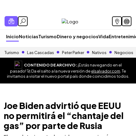
Inicio
Noticias
Turismo
Dinero y negocios
Vida
Entretenim
Turismo
Las Cascadas
Peter Parker
Nativos
Negocios
CONTENIDO DE ARCHIVO:
¡Estás navegando en el
pasado! 🚀 Da el salto a la nueva versión de
elsalvador.com
. Te
invitamos a visitar el nuevo portal país donde coincidimos todos.
Joe Biden advirtió que EEUU
no permitirá el “chantaje del
gas” por parte de Rusia