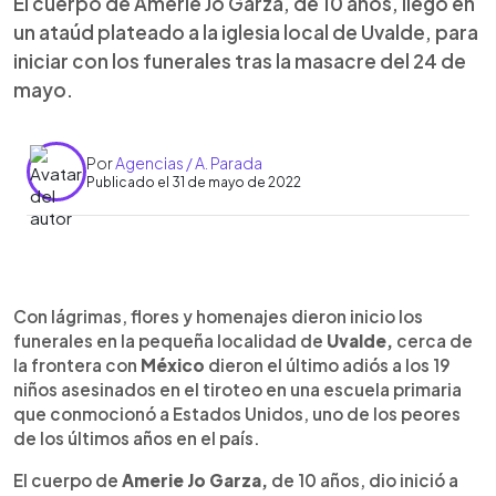
El cuerpo de Amerie Jo Garza, de 10 años, llegó en
un ataúd plateado a la iglesia local de Uvalde, para
iniciar con los funerales tras la masacre del 24 de
mayo.
Por
Agencias / A. Parada
Publicado el 31 de mayo de 2022
0:00
►
Escuchar artículo
Con lágrimas, flores y homenajes dieron inicio los
funerales en la pequeña localidad de
Uvalde,
cerca de
la frontera con
México
dieron el último adiós a los 19
niños asesinados en el tiroteo en una escuela primaria
que conmocionó a Estados Unidos, uno de los peores
de los últimos años en el país.
El cuerpo de
Amerie Jo Garza,
de 10 años, dio inició a