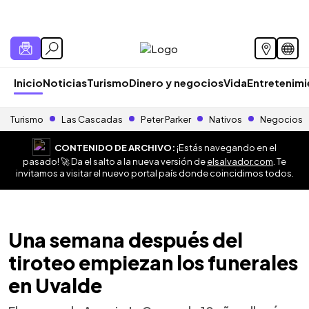
Inicio
Noticias
Turismo
Dinero y negocios
Vida
Entretenim
Turismo
Las Cascadas
Peter Parker
Nativos
Negocios
CONTENIDO DE ARCHIVO:
¡Estás navegando en el
pasado! 🚀 Da el salto a la nueva versión de
elsalvador.com
. Te
invitamos a visitar el nuevo portal país donde coincidimos todos.
Una semana después del
tiroteo empiezan los funerales
en Uvalde