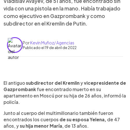
Vladislav Avayev, de 51 años, fue encontrado sin
vida con una pistola en la mano. Había trabajado
como ejecutivo en Gazprombank y como
subdirector en el Kremlin de Putin.
Por
Kevin Muñoz/ Agencias
Publicado el 19 de abril de 2022
0:00
►
Escuchar artículo
El antiguo
subdirector del Kremlin
y
vicepresidente de
Gazprombank
fue encontrado muerto en su
apartamento en Moscú por su hija de 26 años, informó la
policía.
Junto al cuerpo del multimillonario también fueron
encontrados los cuerpos
de su esposa Yelena,
de 47
años, y
su hija menor María
, de 13 años.