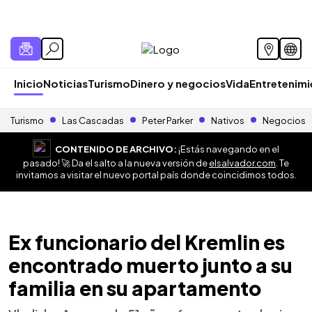
Inicio
Noticias
Turismo
Dinero y negocios
Vida
Entretenim
Turismo
Las Cascadas
Peter Parker
Nativos
Negocios
CONTENIDO DE ARCHIVO:
¡Estás navegando en el
pasado! 🚀 Da el salto a la nueva versión de
elsalvador.com
. Te
invitamos a visitar el nuevo portal país donde coincidimos todos.
Ex funcionario del Kremlin es
encontrado muerto junto a su
familia en su apartamento