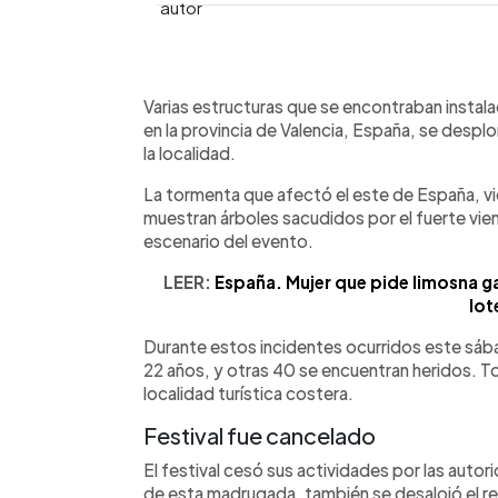
0:00
Facebook
Twitter
►
Escuchar artículo
Varias estructuras que se encontraban instala
en la provincia de Valencia, España, se despl
la localidad.
La tormenta que afectó el este de España, v
muestran árboles sacudidos por el fuerte vi
escenario del evento.
LEER:
España. Mujer que pide limosna ga
lot
Durante estos incidentes ocurridos este sába
22 años, y otras 40 se encuentran heridos. T
localidad turística costera.
Festival fue cancelado
El festival cesó sus actividades por las auto
de esta madrugada, también se desalojó el r