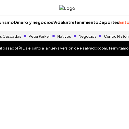
urismo
Dinero y negocios
Vida
Entretenimiento
Deportes
Ento
s Cascadas
Peter Parker
Nativos
Negocios
Centro Histór
 pasado! 🚀 Da el salto a la nueva versión de
elsalvador.com
. Te invitam