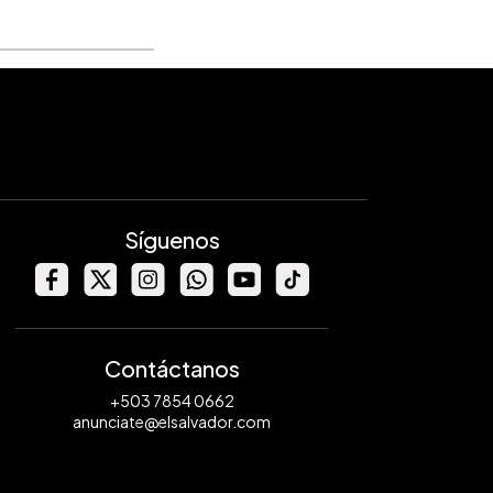
Síguenos
Contáctanos
+503 7854 0662
anunciate@elsalvador.com