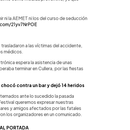
nir ni la AEMET ni los del curso de seducción
r.com/21yv7NrPOE
2
 trasladaron a las víctimas del accidente,
los médicos.
rónica espera la asistencia de unas
raba terminar en Cullera, por las fiestas
o chocó contra un bar y dejó 14 heridos
rnados ante lo sucedido la pasada
Festival queremos expresar nuestras
iares y amigos afectados por las fatales
on los organizadores en un comunicado.
 AL PORTADA