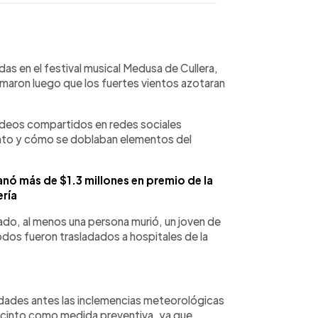
WhatsApp
Copiar link
das en el festival musical Medusa de Cullera,
omaron luego que los fuertes vientos azotaran
ideos compartidos en redes sociales
ento y cómo se doblaban elementos del
nó más de $1.3 millones en premio de la
ería
do, al menos una persona murió, un joven de
odos fueron trasladados a hospitales de la
ridades antes las inclemencias meteorológicas
ecinto como medida preventiva, ya que