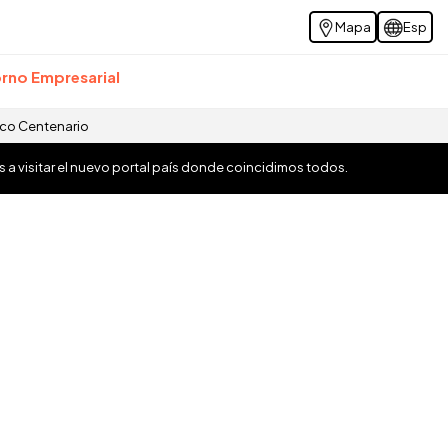
Mapa
Esp
rno Empresarial
ico Centenario
os a visitar el nuevo portal país donde coincidimos todos.