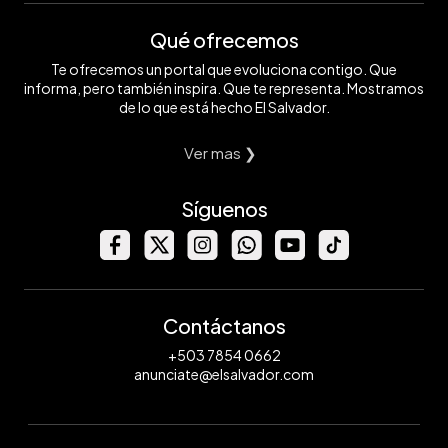
Qué ofrecemos
Te ofrecemos un portal que evoluciona contigo. Que
informa, pero también inspira. Que te representa. Mostramos
de lo que está hecho El Salvador.
Ver mas ❯
Síguenos
Contáctanos
+503 7854 0662
anunciate@elsalvador.com