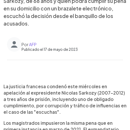
Sarkozy, de 68 años y quien podrá cumplir su pena
en su domicilio con un brazalete electrónico,
escuchó la decisión desde el banquillo de los
acusados.
Por
AFP
Publicado el 17 de mayo de 2023
0:00
►
Escuchar artículo
La justicia francesa condenó este miércoles en
apelación al expresidente Nicolas Sarkozy (2007-2012)
a tres años de prisión, incluyendo uno de obligado
cumplimiento, por corrupción y tráfico de influencias en
el caso de las "escuchas".
Los magistrados impusieron la misma pena que en
primera instancia en marzo de 2021. El exmandatario