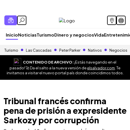
Inicio
Noticias
Turismo
Dinero y negocios
Vida
Entretenim
Turismo
Las Cascadas
Peter Parker
Nativos
Negocios
CONTENIDO DE ARCHIVO:
¡Estás navegando en el
pasado! 🚀 Da el salto a la nueva versión de
elsalvador.com
. Te
invitamos a visitar el nuevo portal país donde coincidimos todos.
Tribunal francés confirma
pena de prisión a expresidente
Sarkozy por corrupción