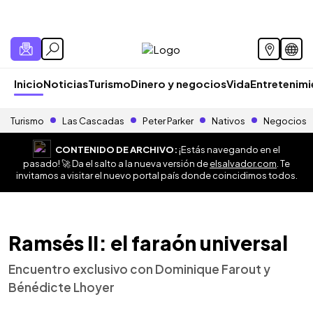
Inicio
Noticias
Turismo
Dinero y negocios
Vida
Entretenim
Turismo
Las Cascadas
Peter Parker
Nativos
Negocios
CONTENIDO DE ARCHIVO:
¡Estás navegando en el
pasado! 🚀 Da el salto a la nueva versión de
elsalvador.com
. Te
invitamos a visitar el nuevo portal país donde coincidimos todos.
Ramsés II: el faraón universal
Encuentro exclusivo con Dominique Farout y
Bénédicte Lhoyer