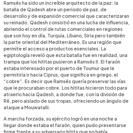
Ramsés ha sido un increíble arquitecto de la paz: la
batalla de Qadesh abre un periodo de paz, de
desarrollo y de expansión comercial que caracterizaran
su reinado. Qadesh consistió en una lucha de influencia,
abriendo el control de rutas comerciales en regiones
que son hoy en día, Turquía, Líbano, Siria pero también
la parte oriental del Mediterráneo. Es una región que
permite el acceso a productos esenciales. La
egiptología reveló que esta batalla fue en realidad, una
trampa que los hititas pusieron a Ramsés II. El faraón
estaba interesado por el puerto de Tsumur que le
permitiría ir hacia Ciprus, que significa en griego, el
“cobre”. Es decir que Ramsés quería preservar las vías
que le procuraban cobre. Los hititas hicieron todo para
atraerlo hacia Qadesh, a donde fue, con la división de
Rê, pero aislado de sus tropas, ofreciendo un ángulo de
ataque a Mouwatalli.
A marcha forzada, su ejército logró en una noche a
llegar donde estaba el faraón, quien pudo presentarse
firme frente a su adversario hitita que no había