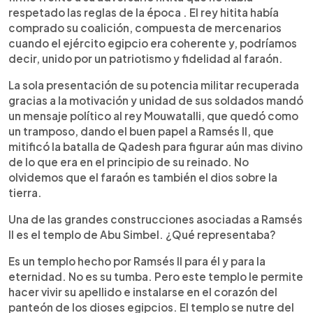
respetado las reglas de la época . El rey hitita había
comprado su coalición, compuesta de mercenarios
cuando el ejército egipcio era coherente y, podríamos
decir, unido por un patriotismo y fidelidad al faraón.
La sola presentación de su potencia militar recuperada
gracias a la motivación y unidad de sus soldados mandó
un mensaje político al rey Mouwatalli, que quedó como
un tramposo, dando el buen papel a Ramsés II, que
mitificó la batalla de Qadesh para figurar aún mas divino
de lo que era en el principio de su reinado. No
olvidemos que el faraón es también el dios sobre la
tierra.
Una de las grandes construcciones asociadas a Ramsés
II es el templo de Abu Simbel. ¿Qué representaba?
Es un templo hecho por Ramsés II para él y para la
eternidad. No es su tumba. Pero este templo le permite
hacer vivir su apellido e instalarse en el corazón del
panteón de los dioses egipcios. El templo se nutre del