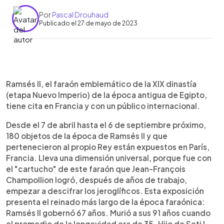
Por
Pascal Drouhaud
Publicado el 27 de mayo de 2023
0:00
►
Escuchar artículo
Ramsés II, el faraón emblemático de la XIX dinastía
(etapa Nuevo Imperio) de la época antigua de Egipto,
tiene cita en Francia y con un público internacional.
Desde el 7 de abril hasta el 6 de septiembre próximo,
180 objetos de la época de Ramsés II y que
pertenecieron al propio Rey están expuestos en París,
Francia. Lleva una dimensión universal, porque fue con
el "cartucho" de este faraón que Jean-François
Champollion logró, después de años de trabajo,
empezar a descifrar los jeroglíficos. Esta exposición
presenta el reinado más largo de la época faraónica:
Ramsés II gobernó 67 años. Murió a sus 91 años cuando
el promedio de la longevidad era de 35. Hijo de Seti I,