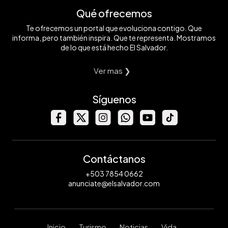
Qué ofrecemos
Te ofrecemos un portal que evoluciona contigo. Que
informa, pero también inspira. Que te representa. Mostramos
de lo que está hecho El Salvador.
Ver mas ❯
Síguenos
Contáctanos
+503 7854 0662
anunciate@elsalvador.com
Inicio
Turismo
Noticias
Vida