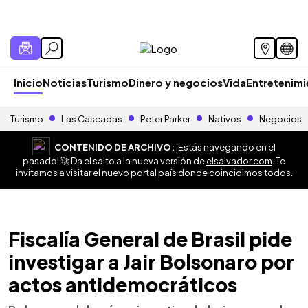
Inicio
Noticias
Turismo
Dinero y negocios
Vida
Entretenim
Turismo
Las Cascadas
Peter Parker
Nativos
Negocios
CONTENIDO DE ARCHIVO:
¡Estás navegando en el
pasado! 🚀 Da el salto a la nueva versión de
elsalvador.com
. Te
invitamos a visitar el nuevo portal país donde coincidimos todos.
Fiscalía General de Brasil pide
investigar a Jair Bolsonaro por
actos antidemocráticos