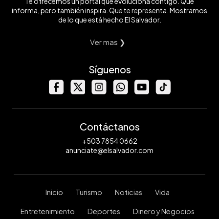
Te ofrecemos un portal que evoluciona contigo. Que
informa, pero también inspira. Que te representa. Mostramos
de lo que está hecho El Salvador.
Ver mas ❯
Síguenos
Contáctanos
+503 7854 0662
anunciate@elsalvador.com
Inicio
Turismo
Noticias
Vida
Entretenimiento
Deportes
Dinero y Negocios