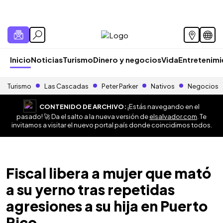
Inicio
Noticias
Turismo
Dinero y negocios
Vida
Entretenim
Turismo
Las Cascadas
Peter Parker
Nativos
Negocios
CONTENIDO DE ARCHIVO:
¡Estás navegando en el
pasado! 🚀 Da el salto a la nueva versión de
elsalvador.com
. Te
invitamos a visitar el nuevo portal país donde coincidimos todos.
Fiscal libera a mujer que mató
a su yerno tras repetidas
agresiones a su hija en Puerto
Rico