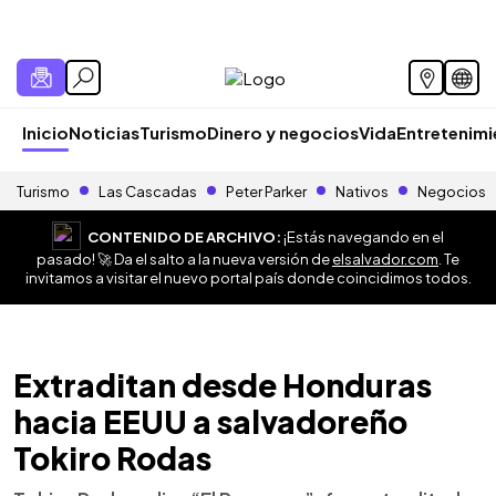
Inicio
Noticias
Turismo
Dinero y negocios
Vida
Entretenim
Turismo
Las Cascadas
Peter Parker
Nativos
Negocios
CONTENIDO DE ARCHIVO:
¡Estás navegando en el
pasado! 🚀 Da el salto a la nueva versión de
elsalvador.com
. Te
invitamos a visitar el nuevo portal país donde coincidimos todos.
Extraditan desde Honduras
hacia EEUU a salvadoreño
Tokiro Rodas