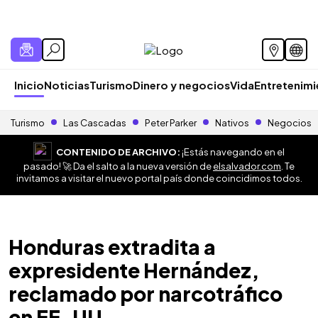
Inicio
Noticias
Turismo
Dinero y negocios
Vida
Entretenim
Turismo
Las Cascadas
Peter Parker
Nativos
Negocios
CONTENIDO DE ARCHIVO:
¡Estás navegando en el
pasado! 🚀 Da el salto a la nueva versión de
elsalvador.com
. Te
invitamos a visitar el nuevo portal país donde coincidimos todos.
Honduras extradita a
expresidente Hernández,
reclamado por narcotráfico
en EE. UU.