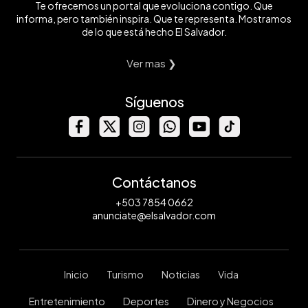
Te ofrecemos un portal que evoluciona contigo. Que
informa, pero también inspira. Que te representa. Mostramos
de lo que está hecho El Salvador.
Ver mas ❯
Síguenos
Contáctanos
+503 7854 0662
anunciate@elsalvador.com
Inicio
Turismo
Noticias
Vida
Entretenimiento
Deportes
Dinero y Negocios