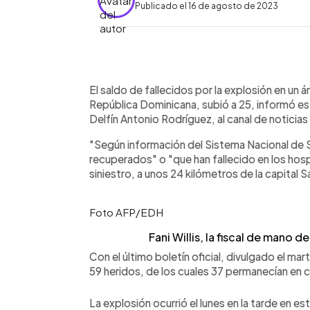
Publicado el 16 de agosto de 2023
0:00
Facebook
Twitter
►
Escuchar artículo
El saldo de fallecidos por la explosión en un 
República Dominicana, subió a 25, informó es
Delfín Antonio Rodríguez, al canal de noticias
"Según información del Sistema Nacional de S
recuperados" o "que han fallecido en los hospi
siniestro, a unos 24 kilómetros de la capital
Foto AFP/EDH
Fani Willis, la fiscal de mano d
Con el último boletín oficial, divulgado el ma
59 heridos, de los cuales 37 permanecían en 
La explosión ocurrió el lunes en la tarde en e