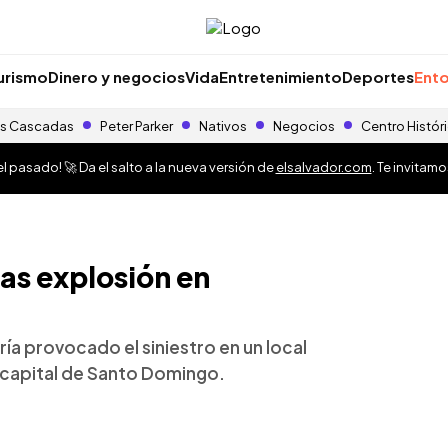
urismo
Dinero y negocios
Vida
Entretenimiento
Deportes
Ento
s Cascadas
Peter Parker
Nativos
Negocios
Centro Histór
 pasado! 🚀 Da el salto a la nueva versión de
elsalvador.com
. Te invitam
as explosión en
a provocado el siniestro en un local
 capital de Santo Domingo.