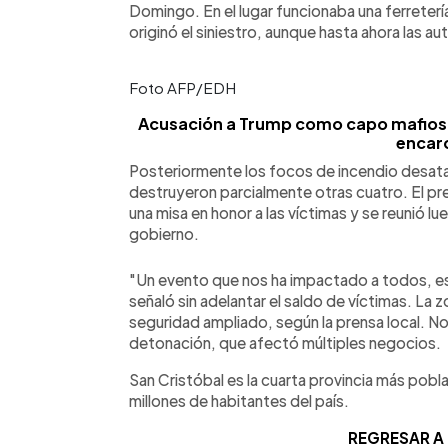
Domingo. En el lugar funcionaba una ferreterí
originó el siniestro, aunque hasta ahora las a
Foto AFP/EDH
Acusación a Trump como capo mafioso 
encarc
Posteriormente los focos de incendio desat
destruyeron parcialmente otras cuatro. El pre
una misa en honor a las víctimas y se reunió 
gobierno.
"Un evento que nos ha impactado a todos, e
señaló sin adelantar el saldo de víctimas. La z
seguridad ampliado, según la prensa local. No
detonación, que afectó múltiples negocios.
San Cristóbal es la cuarta provincia más pob
millones de habitantes del país.
REGRESAR A