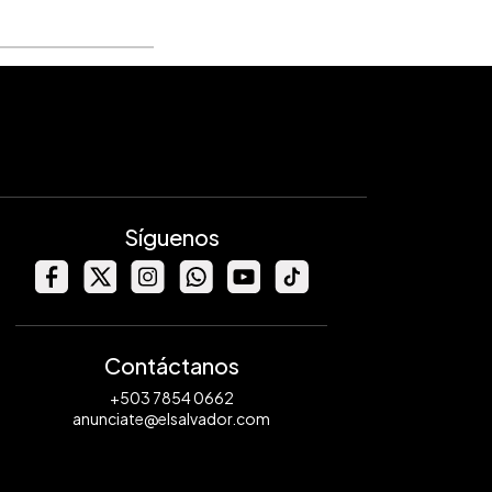
Síguenos
Contáctanos
+503 7854 0662
anunciate@elsalvador.com