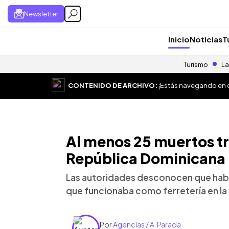
Newsletter
Inicio
Noticias
T
Turismo
La
CONTENIDO DE ARCHIVO:
¡Estás navegando en el
Al menos 25 muertos tr
República Dominicana
Las autoridades desconocen que habrí
que funcionaba como ferretería en la
Por
Agencias / A. Parada