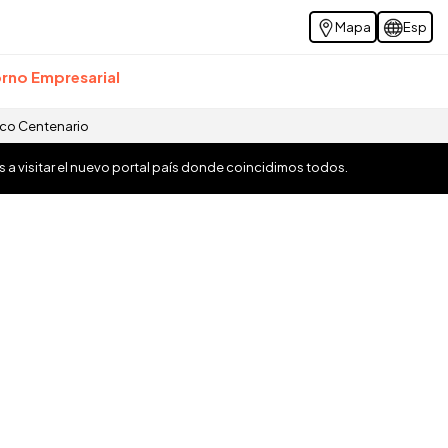
Mapa
Esp
rno Empresarial
ico Centenario
os a visitar el nuevo portal país donde coincidimos todos.