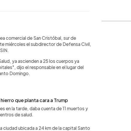
WhatsApp
Copiar link
área comercial de San Cristóbal, sur de
te miércoles el subdirector de Defensa Civil,
 SIN.
alud, ya ascienden a 25 los cuerpos ya
tales", dijo el responsable en el lugar del
 Santo Domingo.
e hierro que planta cara a Trump
rtes en la tarde, daba cuenta de 11 muertos y
centros de salud.
sta ciudad ubicada a 24 km de la capital Santo