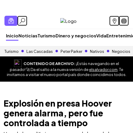
Inicio
Noticias
Turismo
Dinero y negocios
Vida
Entretenim
Turismo
Las Cascadas
Peter Parker
Nativos
Negocios
CONTENIDO DE ARCHIVO:
¡Estás navegando en el
pasado! 🚀 Da el salto a la nueva versión de
elsalvador.com
. Te
invitamos a visitar el nuevo portal país donde coincidimos todos.
Explosión en presa Hoover
genera alarma, pero fue
controlada a tiempo