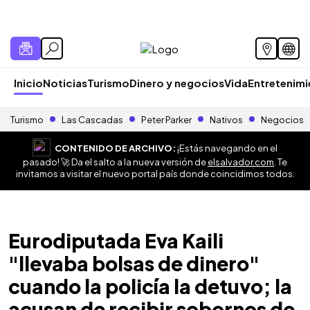
Inicio
Noticias
Turismo
Dinero y negocios
Vida
Entretenim
Turismo
Las Cascadas
Peter Parker
Nativos
Negocios
CONTENIDO DE ARCHIVO:
¡Estás navegando en el
pasado! 🚀 Da el salto a la nueva versión de
elsalvador.com
. Te
invitamos a visitar el nuevo portal país donde coincidimos todos.
Eurodiputada Eva Kaili
"llevaba bolsas de dinero"
cuando la policía la detuvo; la
acusan de recibir sobornos de