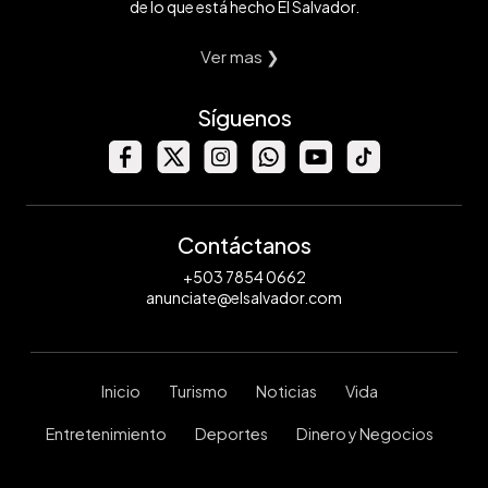
de lo que está hecho El Salvador.
Ver mas ❯
Síguenos
Contáctanos
+503 7854 0662
anunciate@elsalvador.com
Inicio
Turismo
Noticias
Vida
Entretenimiento
Deportes
Dinero y Negocios