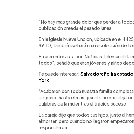
"No hay mas grande dolor que perder a todos t
publicación creada el pasado lunes.
En la iglesia Nueva Uncion, ubicada en el 442
89110, también se hará una recolección de fo
En una entrevista con Noticias Telemundo la 
todos", señaló que eran jóvenes y niños depo
Te puede interesar:
Salvadoreño ha estado
York
"Acabaron con toda nuestra familia completa
pequeño hasta el más grande, no nos dejaron 
palabras de la mujer tras el trágico suceso.
La pareja dijo que todos sus hijos, junto al h
almorzar, pero cuando no llegaron empezaron 
respondieron.