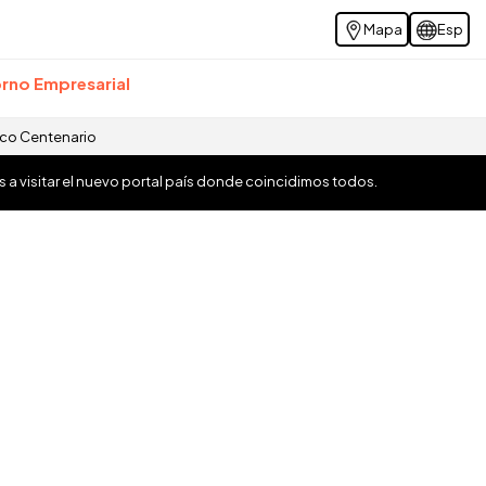
Mapa
Esp
rno Empresarial
ico Centenario
os a visitar el nuevo portal país donde coincidimos todos.