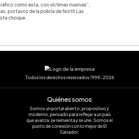
tráfico como esta, con víctimas masivas”,
as, portavoz de la policía de North Las
este choque.
Todos los derechos reservados 1999-2026
Quiénes somos
Somos un portal abierto, propositivo y
moderno, pensado para reflejar a un país
que avanza, se reinventa y se une. Somos el
punto de conexión con lo mejor de El
Salvador.