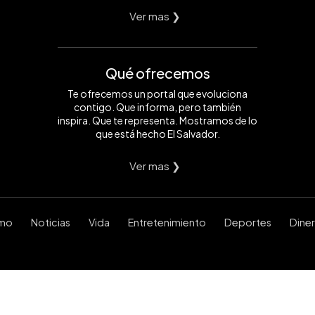
Ver mas ❯
Qué ofrecemos
Te ofrecemos un portal que evoluciona
contigo. Que informa, pero también
inspira. Que te representa. Mostramos de lo
que está hecho El Salvador.
Ver mas ❯
smo
Noticias
Vida
Entretenimiento
Deportes
Dine