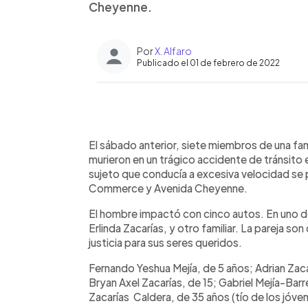
Cheyenne.
Por
X. Alfaro
Publicado el 01 de febrero de 2022
0:00
Facebook
Twitter
►
Escuchar artículo
El sábado anterior, siete miembros de una fam
murieron en un trágico accidente de tránsito
sujeto que conducía a excesiva velocidad se p
Commerce y Avenida Cheyenne.
El hombre impactó con cinco autos. En uno de 
Erlinda Zacarías, y otro familiar. La pareja so
justicia para sus seres queridos.
Fernando Yeshua Mejía, de 5 años; Adrian Zacar
Bryan Axel Zacarías, de 15; Gabriel Mejía-Barr
Zacarías Caldera, de 35 años (tío de los jóven