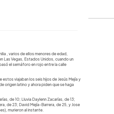
WhatsApp
Copiar link
ilia , varios de ellos menores de edad,
 en Las Vegas, Estados Unidos, cuando un
asó el semáforo en rojo entre la calle
estos viajaban los seis hijos de Jesús Mejía y
n de origen latino y ahora piden que se haga
ías, de 10; Lluvia Daylenn Zacarías, de 13;
era, de 23; David Mejía-Barrera, de 25, y Jose
es), murieron al instante.