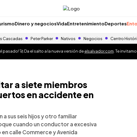
urismo
Dinero y negocios
Vida
Entretenimiento
Deportes
Ento
s Cascadas
Peter Parker
Nativos
Negocios
Centro Histór
 pasado! 🚀 Da el salto a la nueva versión de
elsalvador.com
. Te invitam
tar a siete miembros
muertos en accidente en
 a sus seis hijos y otro familiar
oque cuando un conductor a excesiva
o en calle Commerce y Avenida