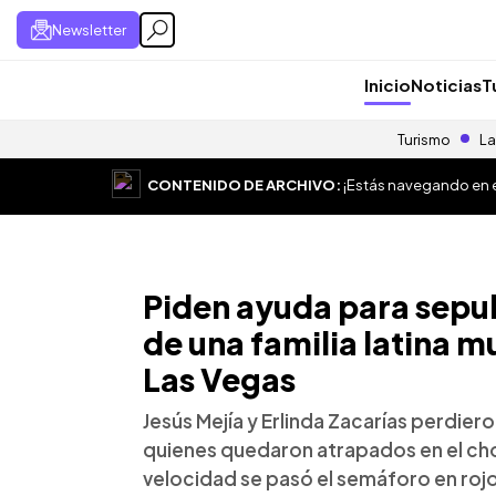
Newsletter
Inicio
Noticias
T
Turismo
La
CONTENIDO DE ARCHIVO:
¡Estás navegando en el
Piden ayuda para sepul
de una familia latina 
Las Vegas
Jesús Mejía y Erlinda Zacarías perdieron
quienes quedaron atrapados en el ch
velocidad se pasó el semáforo en roj