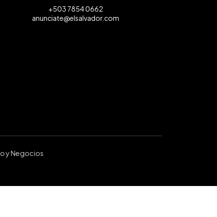
+503 7854 0662
anunciate@elsalvador.com
ro y Negocios