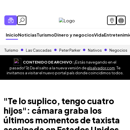
Inicio
Noticias
Turismo
Dinero y negocios
Vida
Entretenim
Turismo
Las Cascadas
Peter Parker
Nativos
Negocios
CONTENIDO DE ARCHIVO:
¡Estás navegando en el
pasado! 🚀 Da el salto a la nueva versión de
elsalvador.com
. Te
invitamos a visitar el nuevo portal país donde coincidimos todos.
"Te lo suplico, tengo cuatro
hijos": cámara graba los
últimos momentos de taxista
asesinada en Estados Unidos