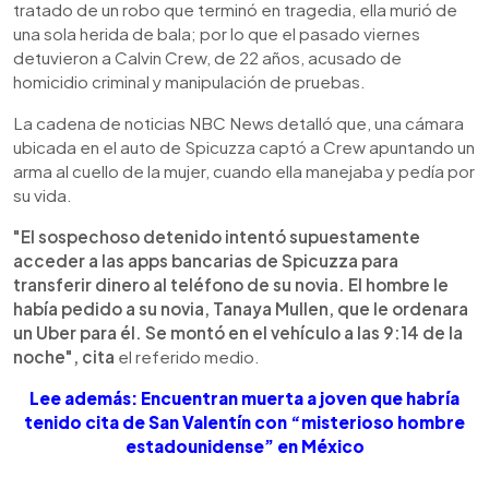
tratado de un robo que terminó en tragedia, ella murió de
una sola herida de bala; por lo que el pasado viernes
detuvieron a Calvin Crew, de 22 años, acusado de
homicidio criminal y manipulación de pruebas.
La cadena de noticias NBC News detalló que, una cámara
ubicada en el auto de Spicuzza captó a Crew apuntando un
arma al cuello de la mujer, cuando ella manejaba y pedía por
su vida.
"El sospechoso detenido intentó supuestamente
acceder a las apps bancarias de Spicuzza para
transferir dinero al teléfono de su novia. El hombre le
había pedido a su novia, Tanaya Mullen, que le ordenara
un Uber para él. Se montó en el vehículo a las 9:14 de la
noche", cita
el referido medio.
Lee además: Encuentran muerta a joven que habría
tenido cita de San Valentín con “misterioso hombre
estadounidense” en México