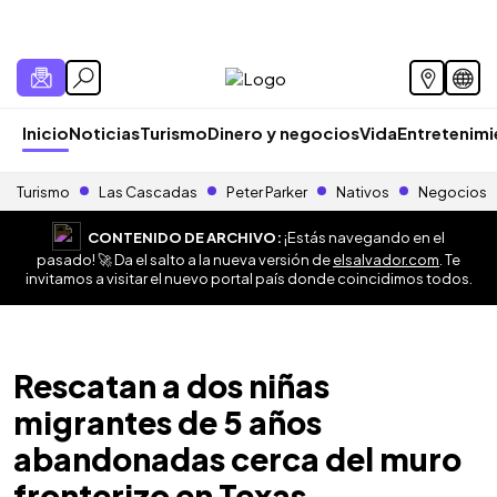
Inicio
Noticias
Turismo
Dinero y negocios
Vida
Entretenim
Turismo
Las Cascadas
Peter Parker
Nativos
Negocios
CONTENIDO DE ARCHIVO:
¡Estás navegando en el
pasado! 🚀 Da el salto a la nueva versión de
elsalvador.com
. Te
invitamos a visitar el nuevo portal país donde coincidimos todos.
Rescatan a dos niñas
migrantes de 5 años
abandonadas cerca del muro
fronterizo en Texas