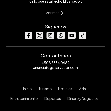
de lo que está hecho El Salvador.
Ver mas ❯
Síguenos
Contáctanos
+503 7854 0662
anunciate@elsalvador.com
Inicio
Turismo
Noticias
Vida
Entretenimiento
Deportes
Dinero y Negocios