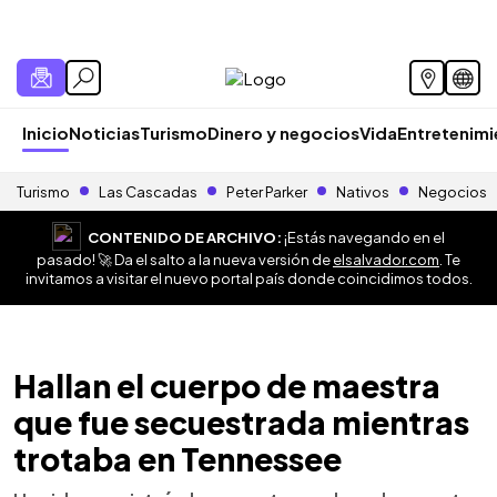
Inicio
Noticias
Turismo
Dinero y negocios
Vida
Entretenim
Turismo
Las Cascadas
Peter Parker
Nativos
Negocios
CONTENIDO DE ARCHIVO:
¡Estás navegando en el
pasado! 🚀 Da el salto a la nueva versión de
elsalvador.com
. Te
invitamos a visitar el nuevo portal país donde coincidimos todos.
Hallan el cuerpo de maestra
que fue secuestrada mientras
trotaba en Tennessee