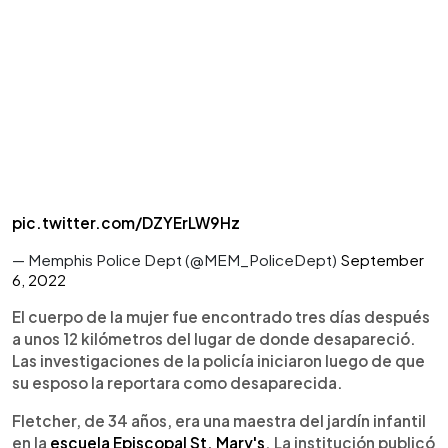
pic.twitter.com/DZYErLW9Hz
— Memphis Police Dept (@MEM_PoliceDept)
September
6, 2022
El cuerpo de la mujer fue encontrado tres días después
a unos 12 kilómetros del lugar de donde desapareció.
Las investigaciones de la policía iniciaron luego de que
su esposo la reportara como desaparecida.
Fletcher, de 34 años, era una maestra del jardín infantil
en la
escuela Episcopal St. Mary's
. La institución publicó