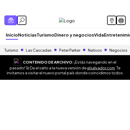
Inicio
Noticias
Turismo
Dinero y negocios
Vida
Entretenim
Turismo
Las Cascadas
Peter Parker
Nativos
Negocios
CONTENIDO DE ARCHIVO:
¡Estás navegando en el
pasado! 🚀 Da el salto a la nueva versión de
elsalvador.com
. Te
invitamos a visitar el nuevo portal país donde coincidimos todos.