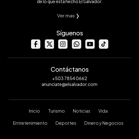
de lo que está hecho El Salvador.
Ver mas ❯
Síguenos
Contáctanos
+503 7854 0662
anunciate@elsalvador.com
Inicio
Turismo
Noticias
Vida
Entretenimiento
Deportes
Dinero y Negocios