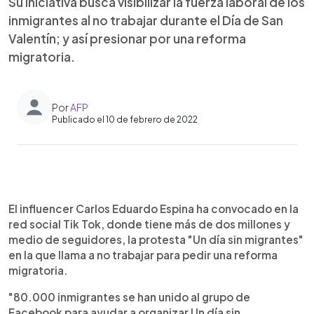
Su iniciativa busca visibilizar la fuerza laboral de los
inmigrantes al no trabajar durante el Día de San
Valentín; y así presionar por una reforma
migratoria.
Por
AFP
Publicado el 10 de febrero de 2022
0:00
►
Escuchar artículo
El influencer Carlos Eduardo Espina ha convocado en la
red social Tik Tok, donde tiene más de dos millones y
medio de seguidores, la protesta "Un día sin migrantes"
en la que llama a no trabajar para pedir una reforma
migratoria.
"80.000 inmigrantes se han unido al grupo de
Facebook para ayudar a organizar Un día sin