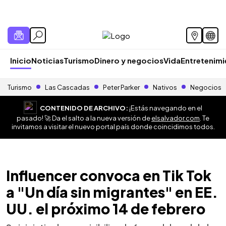
Inicio
Noticias
Turismo
Dinero y negocios
Vida
Entretenim
Turismo
Las Cascadas
Peter Parker
Nativos
Negocios
CONTENIDO DE ARCHIVO:
¡Estás navegando en el
pasado! 🚀 Da el salto a la nueva versión de
elsalvador.com
. Te
invitamos a visitar el nuevo portal país donde coincidimos todos.
Influencer convoca en Tik Tok
a "Un día sin migrantes" en EE.
UU. el próximo 14 de febrero