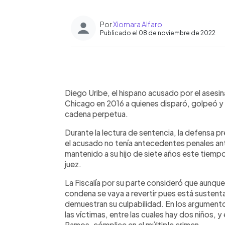
Por
Xiomara Alfaro
Publicado el 08 de noviembre de 2022
0:00
Facebook
Twitter
►
Escuchar artículo
Diego Uribe, el hispano acusado por el asesin
Chicago en 2016 a quienes disparó, golpeó y
cadena perpetua.
Durante la lectura de sentencia, la defensa 
el acusado no tenía antecedentes penales ant
mantenido a su hijo de siete años este tiempo
juez.
La Fiscalía por su parte consideró que aunque
condena se vaya a revertir pues está susten
demuestran su culpabilidad. En los argumentos
las víctimas, entre las cuales hay dos niños, y
Ramos, cómplice en el múltiple crimen.