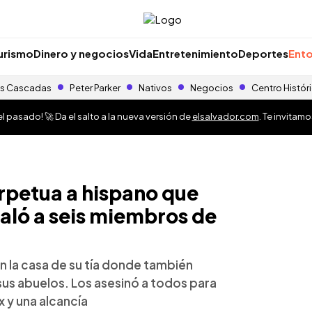
urismo
Dinero y negocios
Vida
Entretenimiento
Deportes
Ento
s Cascadas
Peter Parker
Nativos
Negocios
Centro Histór
 pasado! 🚀 Da el salto a la nueva versión de
elsalvador.com
. Te invitam
petua a hispano que
aló a seis miembros de
en la casa de su tía donde también
sus abuelos. Los asesinó a todos para
x y una alcancía