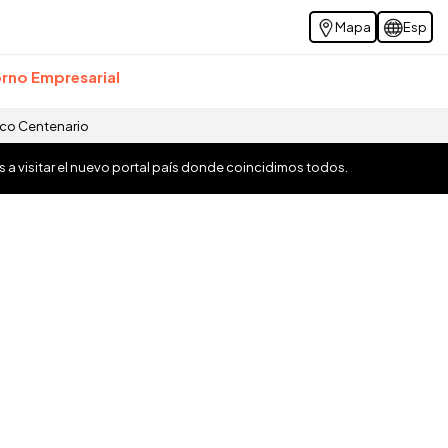
Mapa
Esp
rno Empresarial
ico Centenario
os a visitar el nuevo portal país donde coincidimos todos.