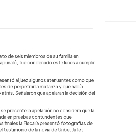
WhatsApp
Copiar link
ato de seis miembros de su familia en
 apuñaló, fue condenado este lunes a cumplir
presentó al juez algunos atenuantes como que
es de perpetrar la matanza y que había
 atrás. Señalaron que apelaran la decisión del
 se presente la apelación no considera que la
tada en pruebas contundentes que
 finales la Fiscalía presentó fotografías de
 el testimonio de la novia de Uribe, Jafet