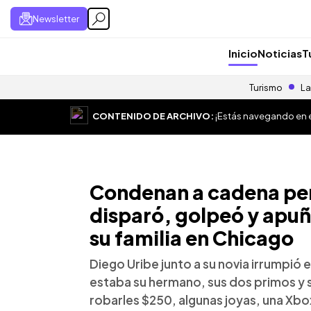
Newsletter
Inicio
Noticias
T
Turismo
La
CONTENIDO DE ARCHIVO:
¡Estás navegando en el
Condenan a cadena per
disparó, golpeó y apuñ
su familia en Chicago
Diego Uribe junto a su novia irrumpió 
estaba su hermano, sus dos primos y 
robarles $250, algunas joyas, una Xbo