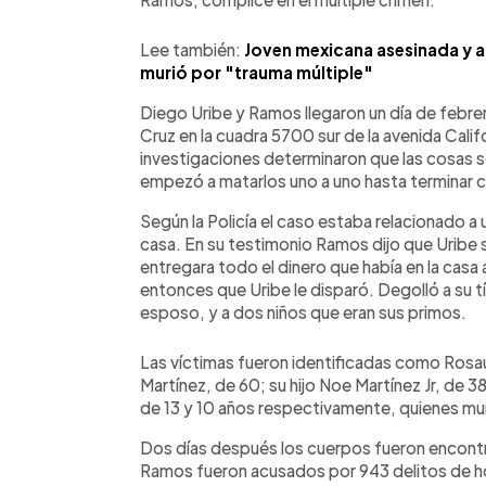
Lee también:
Joven mexicana asesinada y 
murió por "trauma múltiple"
Diego Uribe y Ramos llegaron un día de febrero
Cruz en la cuadra 5700 sur de la avenida Calif
investigaciones determinaron que las cosas se
empezó a matarlos uno a uno hasta terminar 
Según la Policía el caso estaba relacionado a 
casa. En su testimonio Ramos dijo que Uribe sub
entregara todo el dinero que había en la casa
entonces que Uribe le disparó. Degolló a su tía
esposo, y a dos niños que eran sus primos.
Las víctimas fueron identificadas como Rosa
Martínez, de 60; su hijo Noe Martínez Jr, de 3
de 13 y 10 años respectivamente, quienes muri
Dos días después los cuerpos fueron encontra
Ramos fueron acusados por 943 delitos de ho