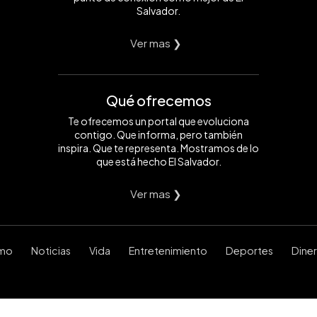
Salvador.
Ver mas ❯
Qué ofrecemos
Te ofrecemos un portal que evoluciona
contigo. Que informa, pero también
inspira. Que te representa. Mostramos de lo
que está hecho El Salvador.
Ver mas ❯
smo
Noticias
Vida
Entretenimiento
Deportes
Dine