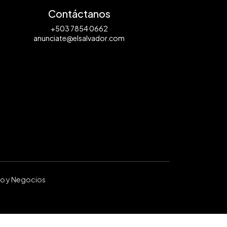
Contáctanos
+503 7854 0662
anunciate@elsalvador.com
ro y Negocios