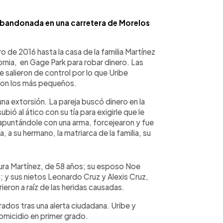
abandonada en una carretera de Morelos
 de 2016 hasta la casa de la familia Martínez
ornia, en Gage Park para robar dinero. Las
 salieron de control por lo que Uribe
con los más pequeños.
una extorsión. La pareja buscó dinero en la
ió al ático con su tía para exigirle que le
 apuntándole con una arma, forcejearon y fue
, a su hermano, la matriarca de la familia, su
ura Martínez, de 58 años; su esposo Noe
8; y sus nietos Leonardo Cruz y Alexis Cruz,
eron a raíz de las heridas causadas.
dos tras una alerta ciudadana. Uribe y
micidio en primer grado.