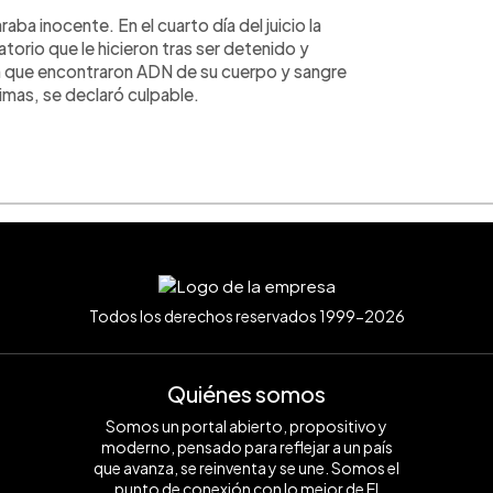
aba inocente. En el cuarto día del juicio la
atorio que le hicieron tras ser detenido y
n que encontraron ADN de su cuerpo y sangre
rimas, se declaró culpable.
Todos los derechos reservados 1999-2026
Quiénes somos
Somos un portal abierto, propositivo y
moderno, pensado para reflejar a un país
que avanza, se reinventa y se une. Somos el
punto de conexión con lo mejor de El