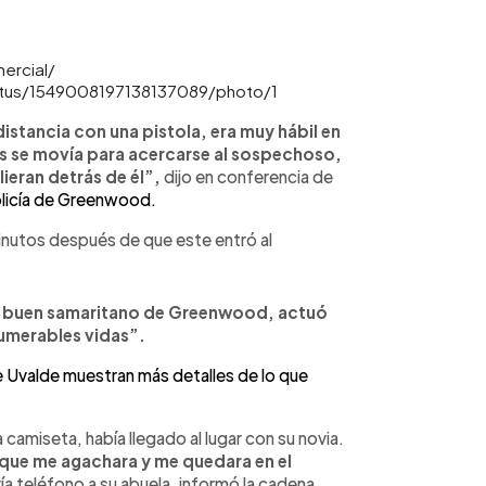
mercial/
atus/1549008197138137089/photo/1
istancia con una pistola, era muy hábil en
s se movía para acercarse al sospechoso,
ieran detrás de él”,
dijo en conferencia de
licía de Greenwood.
inutos después de que este entró al
el buen samaritano de Greenwood, actuó
numerables vidas”.
e Uvalde muestran más detalles de lo que
 camiseta, había llegado al lugar con su novia.
 que me agachara y me quedara en el
 vía teléfono a su abuela, informó la cadena