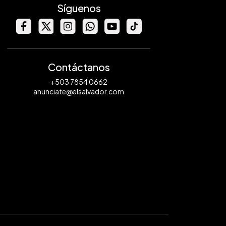
Síguenos
Contáctanos
+503 7854 0662
anunciate@elsalvador.com