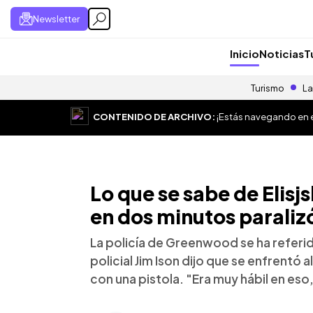
Newsletter
Inicio
Noticias
T
Turismo
La
CONTENIDO DE ARCHIVO:
¡Estás navegando en el
Lo que se sabe de Elisj
en dos minutos paralizó
La policía de Greenwood se ha referid
policial Jim Ison dijo que se enfrentó 
con una pistola. "Era muy hábil en es