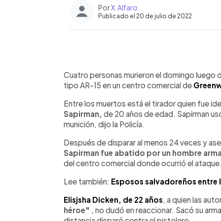
Por
X. Alfaro
Publicado el 20 de julio de 2022
0:00
Facebook
Twitter
►
Escuchar artículo
Cuatro personas murieron el domingo luego de 
tipo AR-15 en un centro comercial de
Greenwo
Entre los muertos está el tirador quien fue i
Sapirman,
de 20 años de edad. Sapirman usó 
munición, dijo la Policía.
Después de disparar al menos 24 veces y asesi
Sapirman fue abatido por un hombre arm
del centro comercial donde ocurrió el ataque
Lee también:
Esposos salvadoreños entre l
Elisjsha Dicken, de 22 años
, a quien las au
héroe"
, no dudó en reaccionar. Sacó su arma,
distancia disparó contra el pistolero.