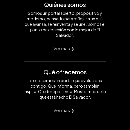
Quiénes somos
Somos un portal abierto, propositivo y
moderno, pensado para reflejar a un país
que avanza, se reinventa y se une. Somos el
punto de conexión con lo mejor de El
Salvador.
Ver mas ❯
Qué ofrecemos
Te ofrecemos un portal que evoluciona
contigo. Que informa, pero también
inspira. Que te representa. Mostramos de lo
que está hecho El Salvador.
Ver mas ❯