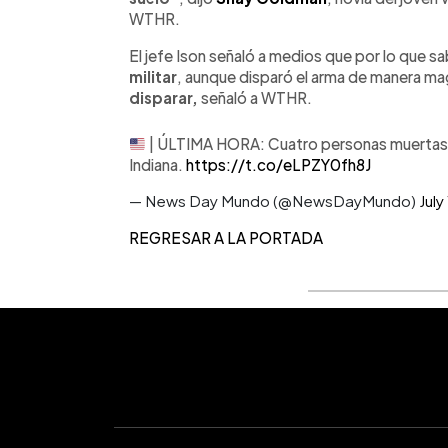
WTHR.
El jefe Ison señaló a medios que por lo que s
militar
, aunque disparó el arma de manera mag
disparar,
señaló a WTHR.
| ÚLTIMA HORA: Cuatro personas muertas e
Indiana.
https://t.co/eLPZY0fh8J
— News Day Mundo (@NewsDayMundo)
July
REGRESAR A LA PORTADA