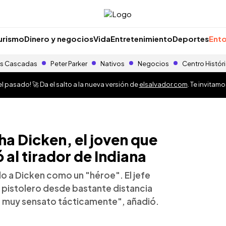
urismo
Dinero y negocios
Vida
Entretenimiento
Deportes
Ento
s Cascadas
Peter Parker
Nativos
Negocios
Centro Histór
 pasado! 🚀 Da el salto a la nueva versión de
elsalvador.com
. Te invitam
sha Dicken, el joven que
 al tirador de Indiana
o a Dicken como un "héroe". El jefe
al pistolero desde bastante distancia
o, muy sensato tácticamente", añadió.