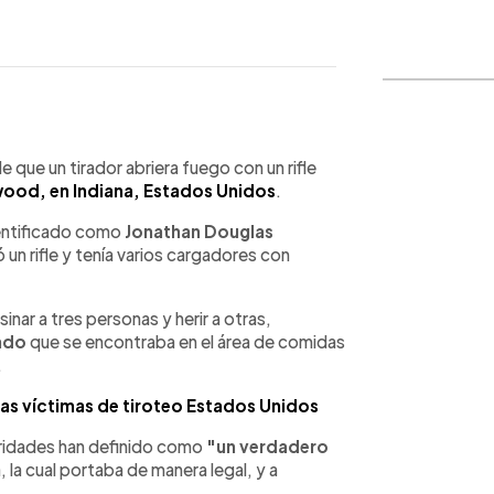
WhatsApp
Copiar link
que un tirador abriera fuego con un rifle
od, en Indiana, Estados Unidos
.
dentificado como
Jonathan Douglas
un rifle y tenía varios cargadores con
nar a tres personas y herir a otras,
ado
que se encontraba en el área de comidas
.
as víctimas de tiroteo Estados Unidos
toridades han definido como
"un verdadero
 la cual portaba de manera legal, y a