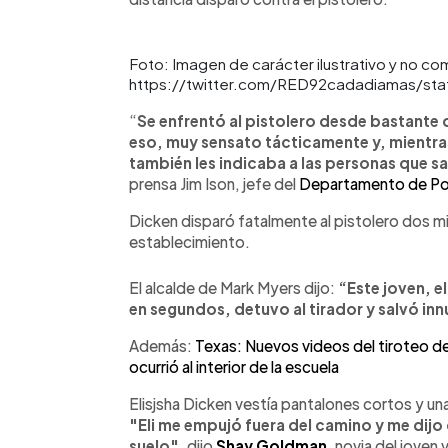
Foto: Imagen de carácter ilustrativo y no co
https://twitter.com/RED92cadadiamas/st
“
Se enfrentó al pistolero desde bastante d
eso, muy sensato tácticamente y, mientra
también les indicaba a las personas que sal
prensa Jim Ison, jefe del
Departamento de Po
Dicken disparó fatalmente al pistolero dos m
establecimiento.
El alcalde de Mark Myers dijo:
“Este joven, 
en segundos, detuvo al tirador y salvó in
Además:
Texas: Nuevos videos del tiroteo d
ocurrió al interior de la escuela
Elisjsha Dicken vestía pantalones cortos y una
"Eli me empujó fuera del camino y me dijo
suelo"
, dijo
Shay Goldman
, novia del joven