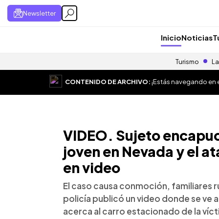
Newsletter
Inicio
Noticias
T
Turismo
La
CONTENIDO DE ARCHIVO:
¡Estás navegando en el
VIDEO. Sujeto encapuc
joven en Nevada y el a
en video
El caso causa conmoción, familiares r
policía publicó un video donde se ve
acerca al carro estacionado de la víc