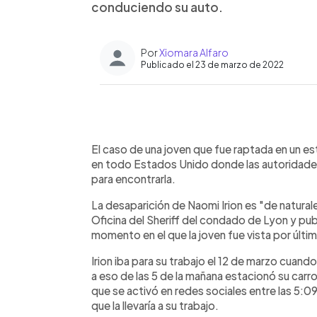
conduciendo su auto.
Por
Xiomara Alfaro
Publicado el 23 de marzo de 2022
0:00
Facebook
Twitter
►
Escuchar artículo
El caso de una joven que fue raptada en un
en todo Estados Unido donde las autoridades
para encontrarla.
La desaparición de Naomi Irion es "de natura
Oficina del Sheriff del condado de Lyon y pub
momento en el que la joven fue vista por últim
Irion iba para su trabajo el 12 de marzo cuand
a eso de las 5 de la mañana estacionó su carr
que se activó en redes sociales entre las 5:09
que la llevaría a su trabajo.