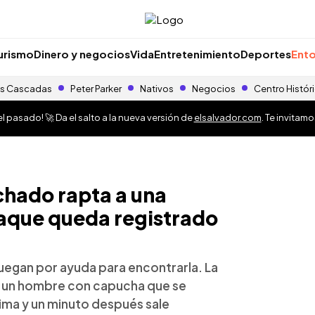
urismo
Dinero y negocios
Vida
Entretenimiento
Deportes
Ento
s Cascadas
Peter Parker
Nativos
Negocios
Centro Histór
 pasado! 🚀 Da el salto a la nueva versión de
elsalvador.com
. Te invitam
hado rapta a una
taque queda registrado
uegan por ayuda para encontrarla. La
 a un hombre con capucha que se
tima y un minuto después sale