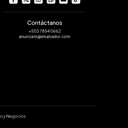
Contáctanos
+503 7854 0662
anunciate@elsalvador.com
ro y Negocios