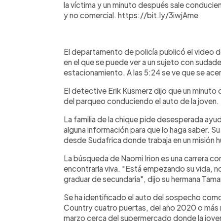
la víctima y un minuto después sale conducie
y no comercial. https://bit.ly/3iwjAme
El departamento de policía publicó el video de
en el que se puede ver a un sujeto con sudade
estacionamiento. A las 5:24 se ve que se acerc
El detective Erik Kusmerz dijo que un minuto 
del parqueo conduciendo el auto de la joven.
La familia de la chique pide desesperada ayud
alguna información para que lo haga saber. S
desde Sudafrica donde trabaja en un misión 
La búsqueda de Naomi Irion es una carrera con
encontrarla viva. "Está empezando su vida, n
graduar de secundaria", dijo su hermana Tam
Se ha identificado el auto del sospecho co
Country cuatro puertas, del año 2020 o más nu
marzo cerca del supermercado donde la jove