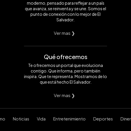
moderno, pensado para reflejar a un país
que avanza, se reinventa y se une. Somos el
punto de conexión con lo mejor de El
Salvador.
Ver mas ❯
Qué ofrecemos
Te ofrecemos un portal que evoluciona
contigo. Que informa, pero también
inspira. Que te representa. Mostramos de lo
que está hecho El Salvador.
Ver mas ❯
smo
Noticias
Vida
Entretenimiento
Deportes
Dine