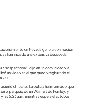
WhatsApp
Copiar link
 estacionamiento en Nevada genera conmoción
 ya han iniciado una extensiva búsqueda
leza sospechosa", dijo en un comunicado la
licó un video en el que quedó registrado el
a vez.
o ocurrió el hecho. La policía ha informado que
o en el parqueo de un Walmart de Fernley, y
 y las 5:23 a.m. mientras espera el autobús