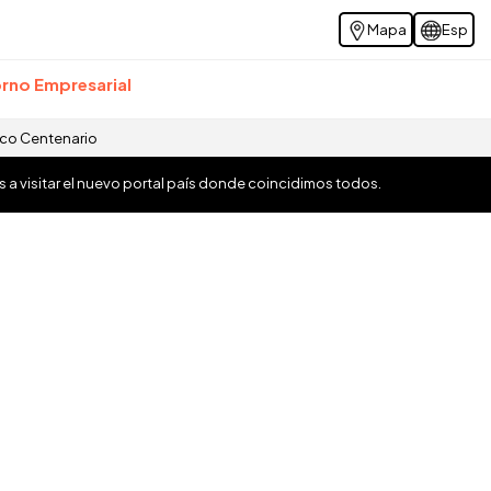
Mapa
Esp
rno Empresarial
ico Centenario
os a visitar el nuevo portal país donde coincidimos todos.