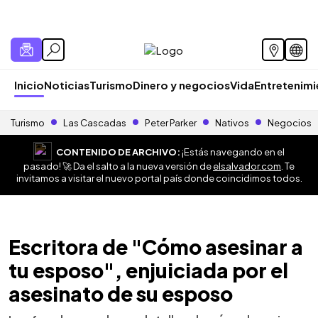
Inicio
Noticias
Turismo
Dinero y negocios
Vida
Entretenim
Turismo
Las Cascadas
Peter Parker
Nativos
Negocios
CONTENIDO DE ARCHIVO:
¡Estás navegando en el
pasado! 🚀 Da el salto a la nueva versión de
elsalvador.com
. Te
invitamos a visitar el nuevo portal país donde coincidimos todos.
Escritora de "Cómo asesinar a
tu esposo", enjuiciada por el
asesinato de su esposo