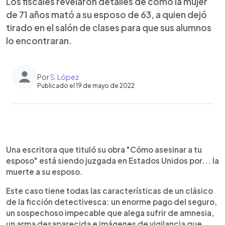
Los fiscales revelaron detalles de cómo la mujer
de 71 años mató a su esposo de 63, a quien dejó
tirado en el salón de clases para que sus alumnos
lo encontraran.
Por
S. López
Publicado el 19 de mayo de 2022
0:00
►
Escuchar artículo
Una escritora que tituló su obra "Cómo asesinar a tu
esposo" está siendo juzgada en Estados Unidos por... la
muerte a su esposo.
Este caso tiene todas las características de un clásico
de la ficción detectivesca: un enorme pago del seguro,
un sospechoso impecable que alega sufrir de amnesia,
un arma desaparecida e imágenes de vigilancia que