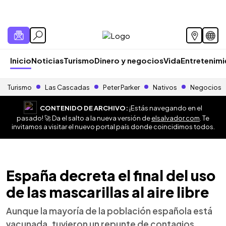
Inicio
Noticias
Turismo
Dinero y negocios
Vida
Entretenim
Turismo
Las Cascadas
Peter Parker
Nativos
Negocios
CONTENIDO DE ARCHIVO:
¡Estás navegando en el
pasado! 🚀 Da el salto a la nueva versión de
elsalvador.com
. Te
invitamos a visitar el nuevo portal país donde coincidimos todos.
España decreta el final del uso
de las mascarillas al aire libre
Aunque la mayoría de la población española está
vacunada, tuvieron un repunte de contagios