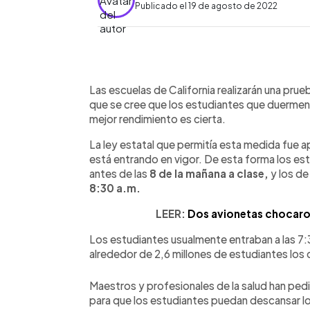
Publicado el 19 de agosto de 2022
0:00
Facebook
Twitter
►
Escuchar artículo
Las escuelas de California realizarán una prueb
que se cree que los estudiantes que duermen m
mejor rendimiento es cierta.
La ley estatal que permitía esta medida fue 
está entrando en vigor. De esta forma los es
antes de las
8 de la mañana a clase,
y los de
8:30 a.m.
LEER:
Dos avionetas chocaron
Los estudiantes usualmente entraban a las 7
alrededor de 2,6 millones de estudiantes los
Maestros y profesionales de la salud han ped
para que los estudiantes puedan descansar lo