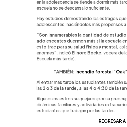
en la adolescencia se tiende a dormir más tard
escuela no se descansa lo suficiente.
Hay estudios demostrando los estragos que l
adolescentes, haciéndolos más propensos a 
“Son innumerables la cantidad de estudio
adolescentes duermen más si la escuela e
esto trae para su salud física y mental,
así
enormes”, indicó
Elinore Boeke
, vocera de 
Escuela más tarde).
TAMBIÉN:
Incendio forestal “Oak”
Al entrar más tarde los estudiantes también s
las
2 o 3 de la tarde, a las 4 o 4:30 de la ta
Algunos maestros se quejaron por su preocup
dinámicas familiares y actividades extracurr
estudiantes que trabajan por las tardes.
REGRESAR A