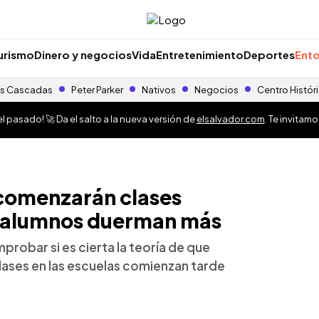
urismo
Dinero y negocios
Vida
Entretenimiento
Deportes
Ento
s Cascadas
Peter Parker
Nativos
Negocios
Centro Histór
 pasado! 🚀 Da el salto a la nueva versión de
elsalvador.com
. Te invitam
 comenzarán clases
s alumnos duerman más
robar si es cierta la teoría de que
lases en las escuelas comienzan tarde