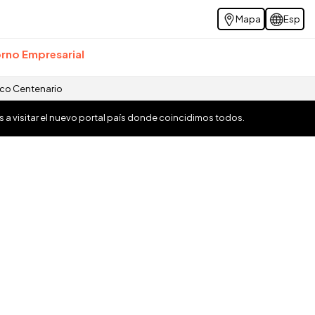
Mapa
Esp
rno Empresarial
ico Centenario
os a visitar el nuevo portal país donde coincidimos todos.