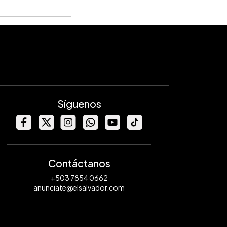
Síguenos
Contáctanos
+503 7854 0662
anunciate@elsalvador.com