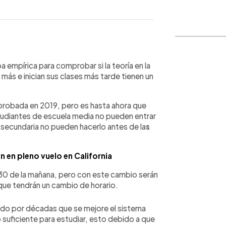
WhatsApp
Copiar link
a empírica para comprobar si la teoría en la
ás e inician sus clases más tarde tienen un
aprobada en 2019, pero es hasta ahora que
tudiantes de escuela media no pueden entrar
 secundaria no pueden hacerlo antes de la
s
 en pleno vuelo en California
:30 de la mañana, pero con este cambio serán
 que tendrán un cambio de horario.
ido por décadas que se mejore el sistema
 suficiente para estudiar, esto debido a que