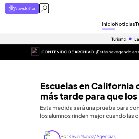
Newsletter
Inicio
Noticias
T
Turismo
La
CONTENIDO DE ARCHIVO:
¡Estás navegando en el
Escuelas en California
más tarde para que lo
Esta medida será una prueba para comp
los alumnos rinden mejor cuando las c
Por
Kevin Muñoz/ Agencias