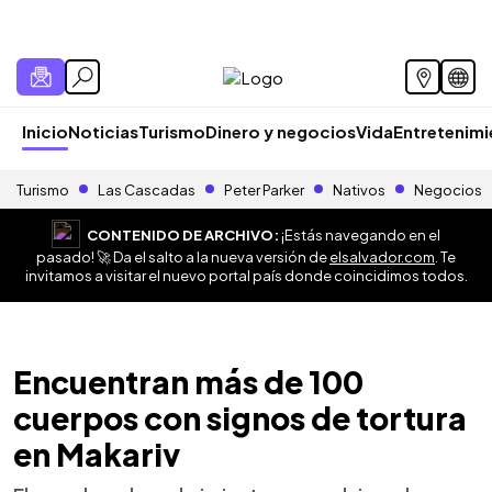
Inicio
Noticias
Turismo
Dinero y negocios
Vida
Entretenim
Turismo
Las Cascadas
Peter Parker
Nativos
Negocios
CONTENIDO DE ARCHIVO:
¡Estás navegando en el
pasado! 🚀 Da el salto a la nueva versión de
elsalvador.com
. Te
invitamos a visitar el nuevo portal país donde coincidimos todos.
Encuentran más de 100
cuerpos con signos de tortura
en Makariv