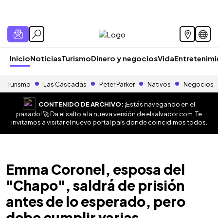
Inicio
Noticias
Turismo
Dinero y negocios
Vida
Entretenim
Turismo
Las Cascadas
Peter Parker
Nativos
Negocios
CONTENIDO DE ARCHIVO:
¡Estás navegando en el
pasado! 🚀 Da el salto a la nueva versión de
elsalvador.com
. Te
invitamos a visitar el nuevo portal país donde coincidimos todos.
Emma Coronel, esposa del
"Chapo", saldrá de prisión
antes de lo esperado, pero
debe cumplir varias