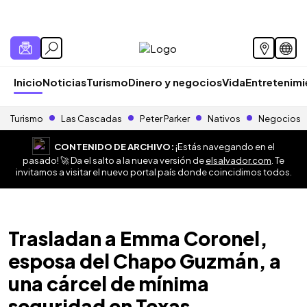
Inicio
Noticias
Turismo
Dinero y negocios
Vida
Entretenim
Turismo
Las Cascadas
Peter Parker
Nativos
Negocios
CONTENIDO DE ARCHIVO:
¡Estás navegando en el
pasado! 🚀 Da el salto a la nueva versión de
elsalvador.com
. Te
invitamos a visitar el nuevo portal país donde coincidimos todos.
Trasladan a Emma Coronel,
esposa del Chapo Guzmán, a
una cárcel de mínima
seguridad en Texas