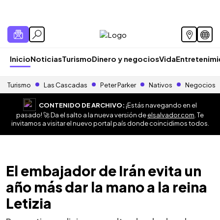
Inicio
Noticias
Turismo
Dinero y negocios
Vida
Entretenim
Turismo
Las Cascadas
Peter Parker
Nativos
Negocios
CONTENIDO DE ARCHIVO:
¡Estás navegando en el
pasado! 🚀 Da el salto a la nueva versión de
elsalvador.com
. Te
invitamos a visitar el nuevo portal país donde coincidimos todos.
El embajador de Irán evita un
año más dar la mano a la reina
Letizia