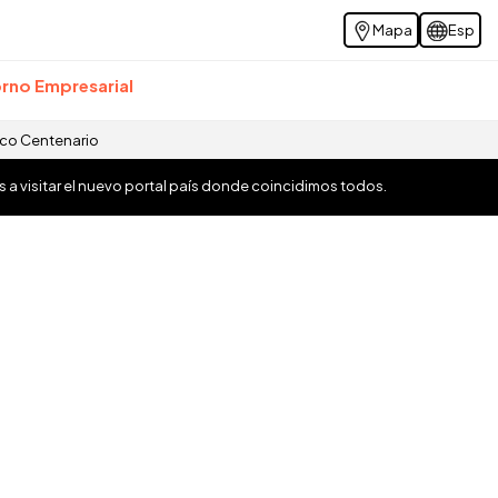
Mapa
Esp
rno Empresarial
ico Centenario
os a visitar el nuevo portal país donde coincidimos todos.