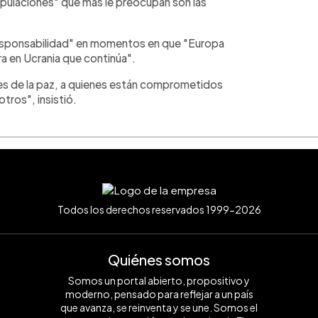
nipulaciones" que más le preocupan son las
"responsabilidad" en momentos en que "Europa
ra en Ucrania que continúa".
ces de la paz, a quienes están comprometidos
tros", insistió.
Todos los derechos reservados 1999-2026
Quiénes somos
Somos un portal abierto, propositivo y
moderno, pensado para reflejar a un país
que avanza, se reinventa y se une. Somos el