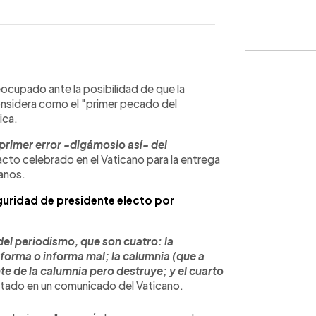
WhatsApp
Copiar link
ocupado ante la posibilidad de que la
considera como el "primer pecado del
ica.
primer error -digámoslo así- del
 acto celebrado en el Vaticano para la entrega
ianos.
uridad de presidente electo por
el periodismo, que son cuatro: la
forma o informa mal; la calumnia (que a
te de la calumnia pero destruye; y el cuarto
citado en un comunicado del Vaticano.