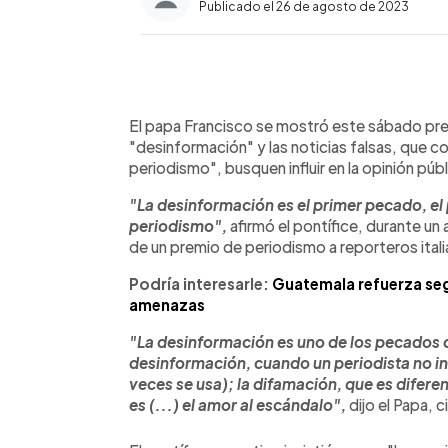
Publicado el 26 de agosto de 2023
0:00
Facebook
Twitter
►
Escuchar artículo
El papa Francisco se mostró este sábado pre
"desinformación" y las noticias falsas, que 
periodismo", busquen influir en la opinión públ
"La desinformación es el primer pecado, el 
periodismo",
afirmó el pontífice, durante un
de un premio de periodismo a reporteros ital
Podría interesarle:
Guatemala refuerza seg
amenazas
"La desinformación es uno de los pecados d
desinformación, cuando un periodista no in
veces se usa); la difamación, que es diferen
es (...) el amor al escándalo",
dijo el Papa, 