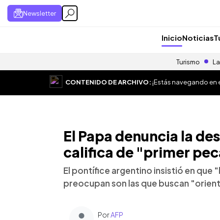
Newsletter
Inicio
Noticias
T
Turismo
La
CONTENIDO DE ARCHIVO:
¡Estás navegando en el
El Papa denuncia la de
califica de "primer pe
El pontífice argentino insistió en que
preocupan son las que buscan "orienta
Por
AFP