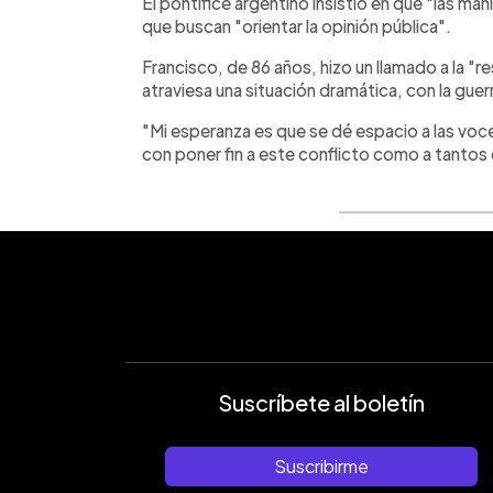
El pontífice argentino insistió en que "las ma
que buscan "orientar la opinión pública".
Francisco, de 86 años, hizo un llamado a la 
atraviesa una situación dramática, con la guer
"Mi esperanza es que se dé espacio a las vo
con poner fin a este conflicto como a tantos o
Suscríbete al boletín
Suscribirme