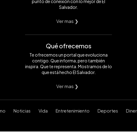
punto de conexión con lo mejor de El
Salvador.
Ver mas ❯
Qué ofrecemos
Te ofrecemos un portal que evoluciona
contigo. Que informa, pero también
inspira. Que te representa. Mostramos de lo
que está hecho El Salvador.
Ver mas ❯
smo
Noticias
Vida
Entretenimiento
Deportes
Dine