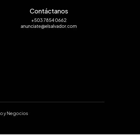
Contáctanos
+503 7854 0662
anunciate@elsalvador.com
ro y Negocios