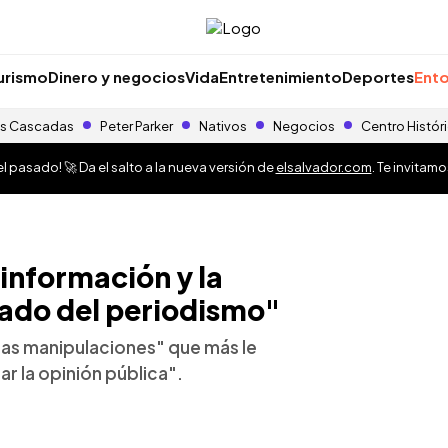
urismo
Dinero y negocios
Vida
Entretenimiento
Deportes
Ento
s Cascadas
Peter Parker
Nativos
Negocios
Centro Histór
 pasado! 🚀 Da el salto a la nueva versión de
elsalvador.com
. Te invitam
sinformación y la
cado del periodismo"
 "las manipulaciones" que más le
r la opinión pública".