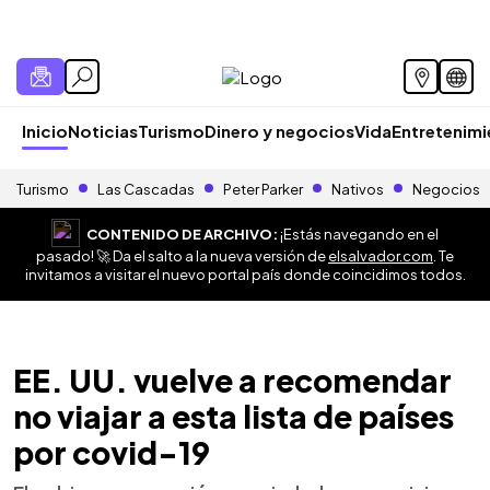
Inicio
Noticias
Turismo
Dinero y negocios
Vida
Entretenim
Turismo
Las Cascadas
Peter Parker
Nativos
Negocios
CONTENIDO DE ARCHIVO:
¡Estás navegando en el
pasado! 🚀 Da el salto a la nueva versión de
elsalvador.com
. Te
invitamos a visitar el nuevo portal país donde coincidimos todos.
EE. UU. vuelve a recomendar
no viajar a esta lista de países
por covid-19