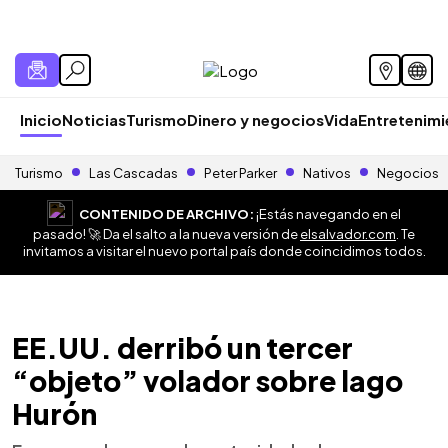
Inicio
Noticias
Turismo
Dinero y negocios
Vida
Entretenim
Turismo
Las Cascadas
Peter Parker
Nativos
Negocios
CONTENIDO DE ARCHIVO:
¡Estás navegando en el
pasado! 🚀 Da el salto a la nueva versión de
elsalvador.com
. Te
invitamos a visitar el nuevo portal país donde coincidimos todos.
EE.UU. derribó un tercer
“objeto” volador sobre lago
Hurón