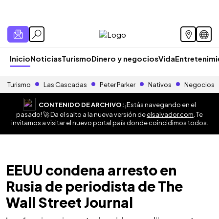
Inicio
Noticias
Turismo
Dinero y negocios
Vida
Entretenim
Turismo
Las Cascadas
Peter Parker
Nativos
Negocios
CONTENIDO DE ARCHIVO:
¡Estás navegando en el
pasado! 🚀 Da el salto a la nueva versión de
elsalvador.com
. Te
invitamos a visitar el nuevo portal país donde coincidimos todos.
EEUU condena arresto en
Rusia de periodista de The
Wall Street Journal