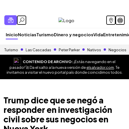
Inicio
Noticias
Turismo
Dinero y negocios
Vida
Entretenim
Turismo
Las Cascadas
Peter Parker
Nativos
Negocios
CONTENIDO DE ARCHIVO:
¡Estás navegando en el
pasado! 🚀 Da el salto a la nueva versión de
elsalvador.com
. Te
invitamos a visitar el nuevo portal país donde coincidimos todos.
Trump dice que se negó a
responder en investigación
civil sobre sus negocios en
Nueva York