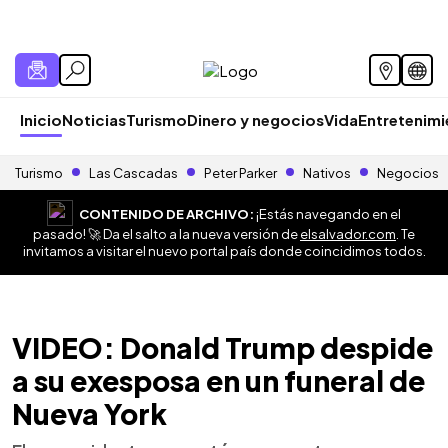
Inicio
Noticias
Turismo
Dinero y negocios
Vida
Entretenim
Turismo
Las Cascadas
Peter Parker
Nativos
Negocios
CONTENIDO DE ARCHIVO:
¡Estás navegando en el
pasado! 🚀 Da el salto a la nueva versión de
elsalvador.com
. Te
invitamos a visitar el nuevo portal país donde coincidimos todos.
VIDEO: Donald Trump despide
a su exesposa en un funeral de
Nueva York