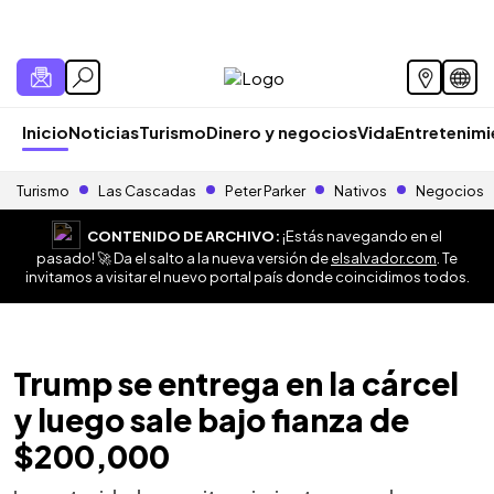
Inicio
Noticias
Turismo
Dinero y negocios
Vida
Entretenim
Turismo
Las Cascadas
Peter Parker
Nativos
Negocios
CONTENIDO DE ARCHIVO:
¡Estás navegando en el
pasado! 🚀 Da el salto a la nueva versión de
elsalvador.com
. Te
invitamos a visitar el nuevo portal país donde coincidimos todos.
Trump se entrega en la cárcel
y luego sale bajo fianza de
$200,000