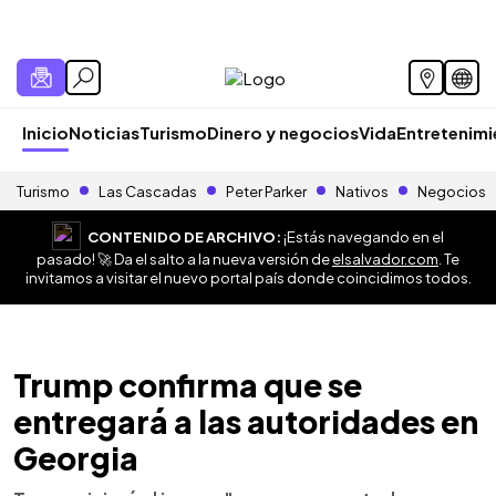
Inicio
Noticias
Turismo
Dinero y negocios
Vida
Entretenim
Turismo
Las Cascadas
Peter Parker
Nativos
Negocios
CONTENIDO DE ARCHIVO:
¡Estás navegando en el
pasado! 🚀 Da el salto a la nueva versión de
elsalvador.com
. Te
invitamos a visitar el nuevo portal país donde coincidimos todos.
Trump confirma que se
entregará a las autoridades en
Georgia