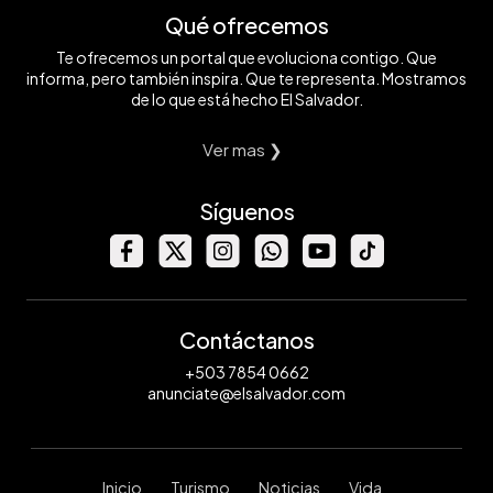
Qué ofrecemos
Te ofrecemos un portal que evoluciona contigo. Que
informa, pero también inspira. Que te representa. Mostramos
de lo que está hecho El Salvador.
Ver mas ❯
Síguenos
Contáctanos
+503 7854 0662
anunciate@elsalvador.com
Inicio
Turismo
Noticias
Vida