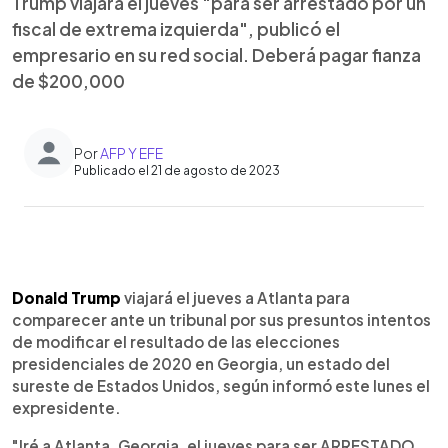
Trump viajará el jueves "para ser arrestado por un
fiscal de extrema izquierda", publicó el
empresario en su red social. Deberá pagar fianza
de $200,000
Por
AFP Y EFE
Publicado el 21 de agosto de 2023
0:00
►
Escuchar artículo
Donald Trump
viajará el jueves a Atlanta para
comparecer ante un tribunal por sus presuntos intentos
de modificar el resultado de las elecciones
presidenciales de 2020 en Georgia, un estado del
sureste de Estados Unidos, según informó este lunes el
expresidente.
"Iré a Atlanta, Georgia, el jueves para ser ARRESTADO