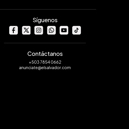
Síguenos
Contáctanos
+503 7854 0662
anunciate@elsalvador.com