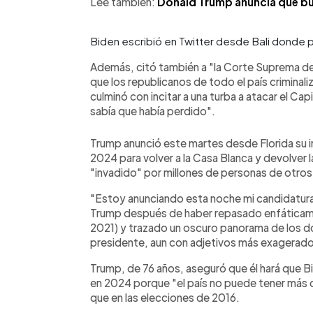
Lee también:
Donald Trump anuncia que bus
Biden escribió en Twitter desde Bali donde 
Además, citó también a "la Corte Suprema de
que los republicanos de todo el país criminali
culminó con incitar a una turba a atacar el Cap
sabía que había perdido".
Trump anunció este martes desde Florida su i
2024 para volver a la Casa Blanca y devolver l
"invadido" por millones de personas de otros
"Estoy anunciando esta noche mi candidatura
Trump después de haber repasado enfáticame
2021) y trazado un oscuro panorama de los d
presidente, aun con adjetivos más exagerad
Trump, de 76 años, aseguró que él hará que B
en 2024 porque "el país no puede tener más
que en las elecciones de 2016.