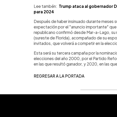
Lee tambén:
Trump ataca al gobernador De
para 2024
Después de haber insinuado durante meses su
expectación por el "anuncio importante" que 
republicano confirmó desde Mar-a-Lago, su 
(sureste de Florida), acompañado de su espo
invitados, que volverá a competir en la elecc
Esta será su tercera campaña por la nominació
elecciones del año 2000, por el Partido Refo
en las que resultó ganador, y 2020, en las que
REGRESAR A LA PORTADA