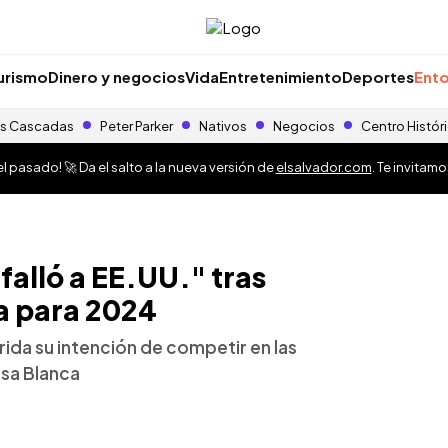
urismo
Dinero y negocios
Vida
Entretenimiento
Deportes
Ento
s Cascadas
Peter Parker
Nativos
Negocios
Centro Histór
 pasado! 🚀 Da el salto a la nueva versión de
elsalvador.com
. Te invitam
falló a EE.UU." tras
a para 2024
ida su intención de competir en las
asa Blanca