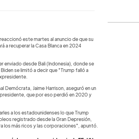
WhatsApp
Copiar link
reaccionó este martes al anuncio de que su
rá a recuperar la Casa Blanca en 2024
r enviado desde Bali (Indonesia), donde se
Biden se limitó a decir que "Trump falló a
expresidente.
nal Demócrata, Jaime Harrison, aseguró en un
residente, que por eso perdió en 2020 y
rles a los estadounidenses lo que Trump
pleos registrado desde la Gran Depresión,
a los más ricos y las corporaciones", apuntó.