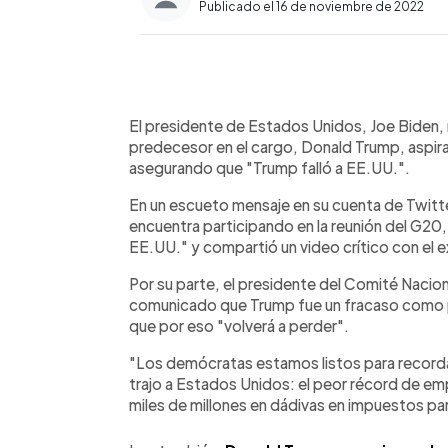
Publicado el 16 de noviembre de 2022
0:00
Facebook
Twitter
►
Escuchar artículo
El presidente de Estados Unidos, Joe Biden, 
predecesor en el cargo, Donald Trump, aspira
asegurando que "Trump falló a EE.UU.".
En un escueto mensaje en su cuenta de Twitte
encuentra participando en la reunión del G20, 
EE.UU." y compartió un video crítico con el 
Por su parte, el presidente del Comité Nacio
comunicado que Trump fue un fracaso como p
que por eso "volverá a perder".
"Los demócratas estamos listos para recorda
trajo a Estados Unidos: el peor récord de em
miles de millones en dádivas en impuestos par