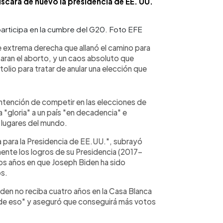
cará de nuevo la presidencia de EE. UU.
participa en la cumbre del G20. Foto EFE
 extrema derecha que allanó el camino para
zaran el aborto, y un caos absoluto que
itolio para tratar de anular una elección que
ntención de competir en las elecciones de
a "gloria" a un país "en decadencia" e
 lugares del mundo.
 para la Presidencia de EE.UU.", subrayó
nte los logros de su Presidencia (2017-
os años en que Joseph Biden ha sido
os.
iden no reciba cuatro años en la Casa Blanca
 de eso" y aseguró que conseguirá más votos