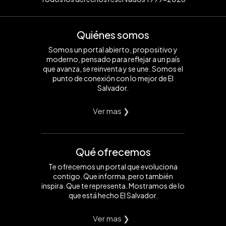
Quiénes somos
Somos un portal abierto, propositivo y
moderno, pensado para reflejar a un país
que avanza, se reinventa y se une. Somos el
punto de conexión con lo mejor de El
Salvador.
Ver mas ❯
Qué ofrecemos
Te ofrecemos un portal que evoluciona
contigo. Que informa, pero también
inspira. Que te representa. Mostramos de lo
que está hecho El Salvador.
Ver mas ❯