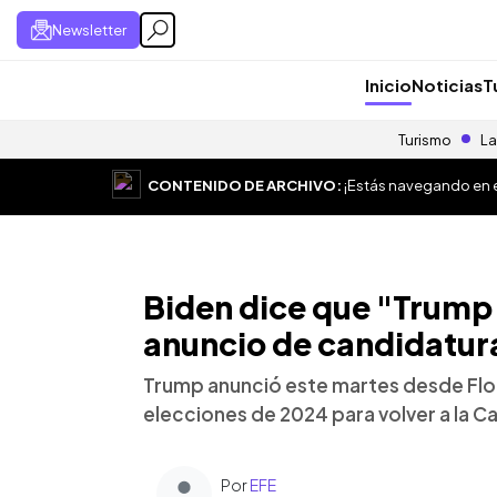
Newsletter
Inicio
Noticias
T
Turismo
La
CONTENIDO DE ARCHIVO:
¡Estás navegando en el
Biden dice que "Trump 
anuncio de candidatur
Trump anunció este martes desde Flor
elecciones de 2024 para volver a la C
Por
EFE