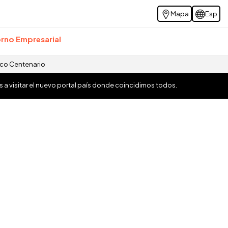
Mapa
Esp
rno Empresarial
ico Centenario
os a visitar el nuevo portal país donde coincidimos todos.