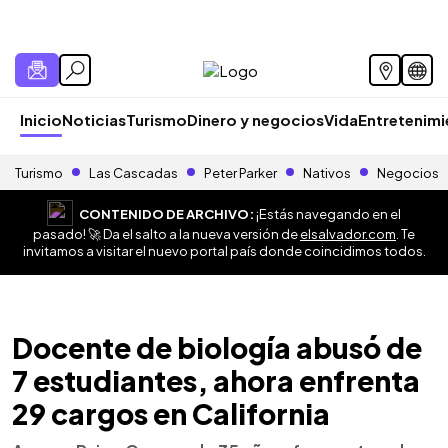
Inicio
Noticias
Turismo
Dinero y negocios
Vida
Entretenim
Turismo
Las Cascadas
Peter Parker
Nativos
Negocios
CONTENIDO DE ARCHIVO:
¡Estás navegando en el
pasado! 🚀 Da el salto a la nueva versión de
elsalvador.com
. Te
invitamos a visitar el nuevo portal país donde coincidimos todos.
Docente de biología abusó de
7 estudiantes, ahora enfrenta
29 cargos en California