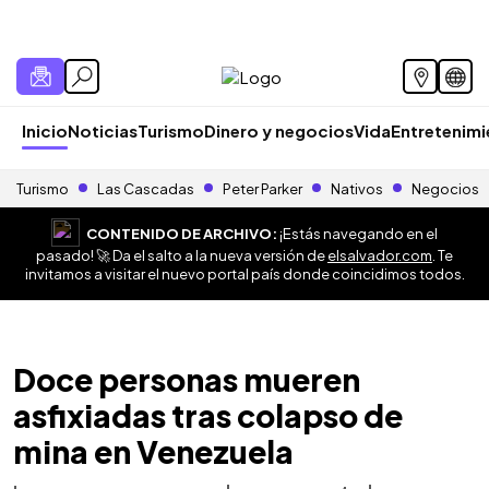
Inicio
Noticias
Turismo
Dinero y negocios
Vida
Entretenim
Turismo
Las Cascadas
Peter Parker
Nativos
Negocios
CONTENIDO DE ARCHIVO:
¡Estás navegando en el
pasado! 🚀 Da el salto a la nueva versión de
elsalvador.com
. Te
invitamos a visitar el nuevo portal país donde coincidimos todos.
Doce personas mueren
asfixiadas tras colapso de
mina en Venezuela