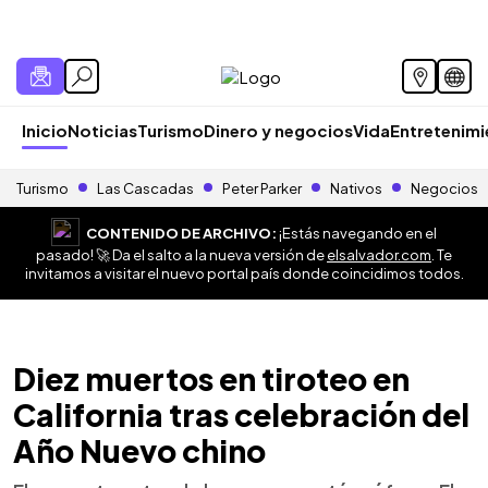
Inicio
Noticias
Turismo
Dinero y negocios
Vida
Entretenim
Turismo
Las Cascadas
Peter Parker
Nativos
Negocios
CONTENIDO DE ARCHIVO:
¡Estás navegando en el
pasado! 🚀 Da el salto a la nueva versión de
elsalvador.com
. Te
invitamos a visitar el nuevo portal país donde coincidimos todos.
Diez muertos en tiroteo en
California tras celebración del
Año Nuevo chino